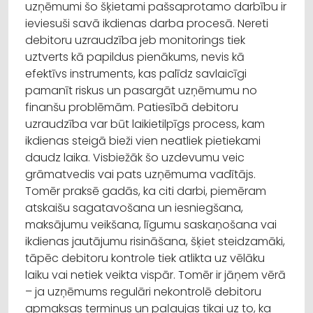
uzņēmumi šo šķietami pašsaprotamo darbību ir
ieviesuši savā ikdienas darba procesā. Nereti
debitoru uzraudzība jeb monitorings tiek
uztverts kā papildus pienākums, nevis kā
efektīvs instruments, kas palīdz savlaicīgi
pamanīt riskus un pasargāt uzņēmumu no
finanšu problēmām. Patiesībā debitoru
uzraudzība var būt laikietilpīgs process, kam
ikdienas steigā bieži vien neatliek pietiekami
daudz laika. Visbiežāk šo uzdevumu veic
grāmatvedis vai pats uzņēmuma vadītājs.
Tomēr praksē gadās, ka citi darbi, piemēram
atskaišu sagatavošana un iesniegšana,
maksājumu veikšana, līgumu saskaņošana vai
ikdienas jautājumu risināšana, šķiet steidzamāki,
tāpēc debitoru kontrole tiek atlikta uz vēlāku
laiku vai netiek veikta vispār. Tomēr ir jāņem vērā
– ja uzņēmums regulāri nekontrolē debitoru
apmaksas termiņus un paļaujas tikai uz to, ka