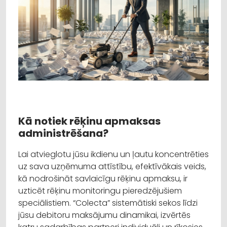
Kā notiek rēķinu apmaksas
administrēšana?
Lai atvieglotu jūsu ikdienu un ļautu koncentrēties
uz sava uzņēmuma attīstību, efektīvākais veids,
kā nodrošināt savlaicīgu rēķinu apmaksu, ir
uzticēt rēķinu monitoringu pieredzējušiem
speciālistiem. “Colecta” sistemātiski sekos līdzi
jūsu debitoru maksājumu dinamikai, izvērtēs