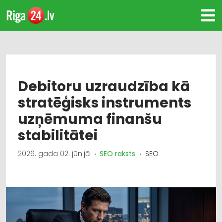
Debitoru uzraudzība kā
stratēģisks instruments
uzņēmuma finanšu
stabilitātei
2026. gada 02. jūnijā
SEO raksts
SEO