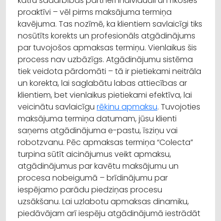
katru sadarbības partneri individuāli un rīkosies
proaktīvi – vēl pirms maksājuma termiņa
kavējuma. Tas nozīmē, ka klientiem savlaicīgi tiks
nosūtīts korekts un profesionāls atgādinājums
par tuvojošos apmaksas termiņu. Vienlaikus šis
process nav uzbāzīgs. Atgādinājumu sistēma
tiek veidota pārdomāti – tā ir pietiekami neitrāla
un korekta, lai saglabātu labas attiecības ar
klientiem, bet vienlaikus pietiekami efektīva, lai
veicinātu savlaicīgu
rēķinu apmaksu
. Tuvojoties
maksājuma termiņa datumam, jūsu klienti
saņems atgādinājuma e-pastu, īsziņu vai
robotzvanu. Pēc apmaksas termiņa “Colecta”
turpina sūtīt aicinājumus veikt apmaksu,
atgādinājumus par kavētu maksājumu un
procesa nobeigumā – brīdinājumu par
iespējamo parādu piedziņas procesu
uzsākšanu. Lai uzlabotu apmaksas dinamiku,
piedāvājam arī iespēju atgādinājumā iestrādāt