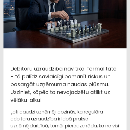
Debitoru uzraudzība nav tikai formalitāte
– tā palīdz savlaicīgi pamanīt riskus un
pasargāt uzņēmuma naudas plūsmu.
Uzziniet, kāpēc to nevajadzētu atlikt uz
vēlāku laiku!
Ļoti daudzi uzņēmēji apzinās, ka regulāra
debitoru uzraudzība ir labā prakse
uzņēmējdarbībā, tomēr pieredze rāda, ka ne visi