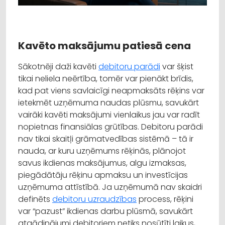
Kavēto maksājumu patiesā cena
Sākotnēji daži kavēti
debitoru parādi
var šķist
tikai neliela neērtība, tomēr var pienākt brīdis,
kad pat viens savlaicīgi neapmaksāts rēķins var
ietekmēt uzņēmuma naudas plūsmu, savukārt
vairāki kavēti maksājumi vienlaikus jau var radīt
nopietnas finansiālas grūtības. Debitoru parādi
nav tikai skaitļi grāmatvedības sistēmā – tā ir
nauda, ar kuru uzņēmums rēķinās, plānojot
savus ikdienas maksājumus, algu izmaksas,
piegādātāju rēķinu apmaksu un investīcijas
uzņēmuma attīstībā. Ja uzņēmumā nav skaidri
definēts
debitoru uzraudzības
process, rēķini
var “pazust” ikdienas darbu plūsmā, savukārt
atgādinājumi debitoriem netiks nosūtīti laikus,