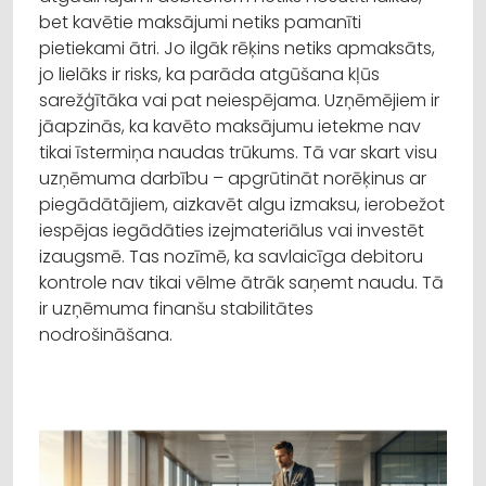
bet kavētie maksājumi netiks pamanīti
pietiekami ātri. Jo ilgāk rēķins netiks apmaksāts,
jo lielāks ir risks, ka parāda atgūšana kļūs
sarežģītāka vai pat neiespējama. Uzņēmējiem ir
jāapzinās, ka kavēto maksājumu ietekme nav
tikai īstermiņa naudas trūkums. Tā var skart visu
uzņēmuma darbību – apgrūtināt norēķinus ar
piegādātājiem, aizkavēt algu izmaksu, ierobežot
iespējas iegādāties izejmateriālus vai investēt
izaugsmē. Tas nozīmē, ka savlaicīga debitoru
kontrole nav tikai vēlme ātrāk saņemt naudu. Tā
ir uzņēmuma finanšu stabilitātes
nodrošināšana.