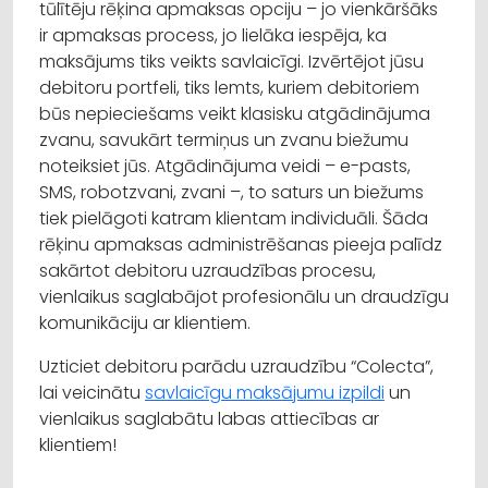
tūlītēju rēķina apmaksas opciju – jo vienkāršāks
ir apmaksas process, jo lielāka iespēja, ka
maksājums tiks veikts savlaicīgi. Izvērtējot jūsu
debitoru portfeli, tiks lemts, kuriem debitoriem
būs nepieciešams veikt klasisku atgādinājuma
zvanu, savukārt termiņus un zvanu biežumu
noteiksiet jūs. Atgādinājuma veidi – e-pasts,
SMS, robotzvani, zvani –, to saturs un biežums
tiek pielāgoti katram klientam individuāli. Šāda
rēķinu apmaksas administrēšanas pieeja palīdz
sakārtot debitoru uzraudzības procesu,
vienlaikus saglabājot profesionālu un draudzīgu
komunikāciju ar klientiem.
Uzticiet debitoru parādu uzraudzību “Colecta”,
lai veicinātu
savlaicīgu maksājumu izpildi
un
vienlaikus saglabātu labas attiecības ar
klientiem!