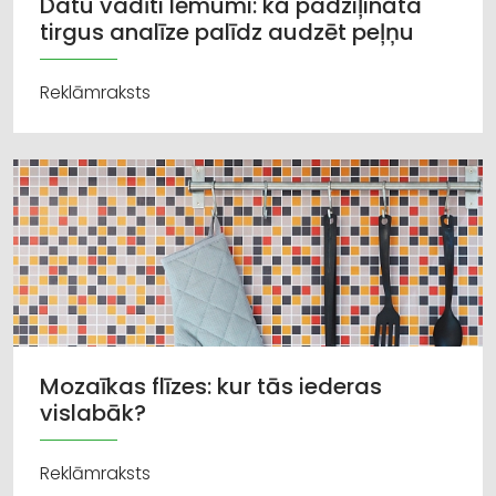
Datu vadīti lēmumi: kā padziļināta
tirgus analīze palīdz audzēt peļņu
Reklāmraksts
Mozaīkas flīzes: kur tās iederas
vislabāk?
Reklāmraksts