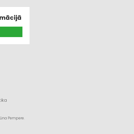
rmācijā
tika
ngūna Pempere.