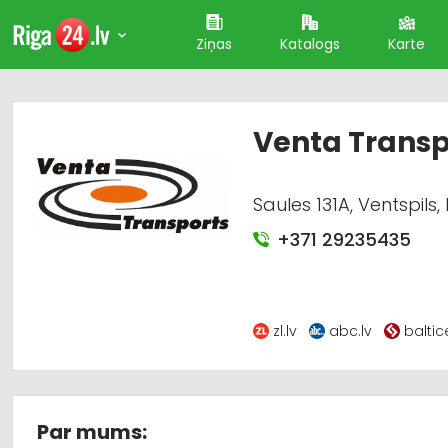
Ziņas
Katalogs
Karte
Venta Transp
Saules 131A, Ventspils,
+371 29235435
zl.lv
abc.lv
balti
Par mums: