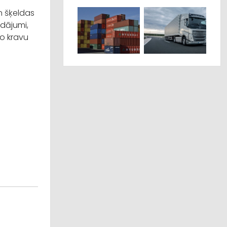
n šķeldas
adājumi,
o kravu