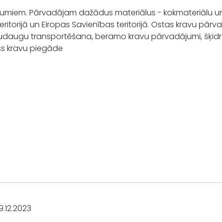
jumiem. Pārvadājam dažādus materiālus - kokmateriālu u
eritorijā un Eiropas Savienības teritorijā. Ostas kravu pārv
audaugu transportēšana, beramo kravu pārvadājumi, šķidr
ss kravu piegāde
.12.2023