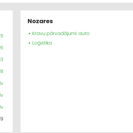
Nozares
Kravu pārvadājumi: auto
35
Loģistika
66
33
98
lv
lv
lv
99