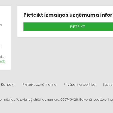
Pieteikt izmaiņas uzņēmuma info
s
PIETEIKT
s
ktu
airāk
Kontakti
Pieteikt uzņēmumu
Privātuma politika
Statis
āna
informācijas līdzekļa reģistrācijas numurs: 000740426. Galvenā redaktore: I