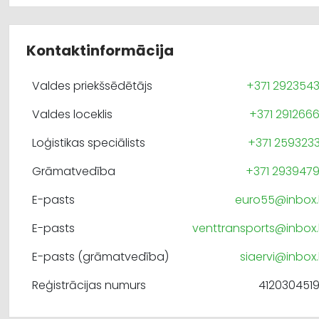
Kontaktinformācija
Valdes priekšsēdētājs
+371 292354
Valdes loceklis
+371 291266
Loģistikas speciālists
+371 259323
Grāmatvedība
+371 293947
E-pasts
euro55@inbox.
E-pasts
venttransports@inbox.
E-pasts (grāmatvedība)
siaervi@inbox.
Reģistrācijas numurs
412030451