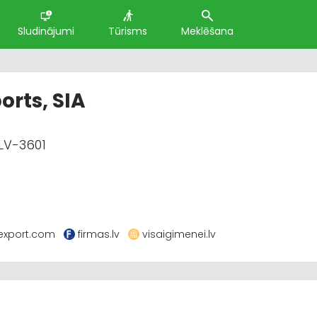
Sludinājumi
Tūrisms
Meklēšana
orts, SIA
 LV-3601
cexport.com
firmas.lv
visaigimenei.lv