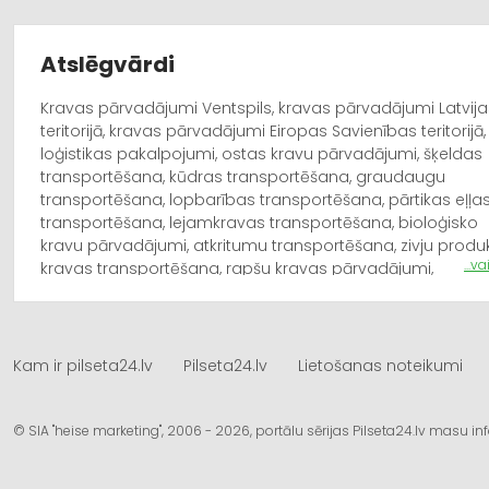
Atslēgvārdi
Kravas pārvadājumi Ventspils, kravas pārvadājumi Latvija
teritorijā, kravas pārvadājumi Eiropas Savienības teritorijā,
loģistikas pakalpojumi, ostas kravu pārvadājumi, šķeldas
transportēšana, kūdras transportēšana, graudaugu
transportēšana, lopbarības transportēšana, pārtikas eļļa
transportēšana, lejamkravas transportēšana, bioloģisko
kravu pārvadājumi, atkritumu transportēšana, zivju produ
...v
kravas transportēšana, rapšu kravas pārvadājumi,
dzelzsbetona kravu pārvadājumi, kartupeļu pārvadājumi,
beramo kravu pārvadājumi, šķidro kravu pārvadājumi,
negabarīta pārvadājumi, negabarīta kravu pārvadājumi,
ekspress kravu piegāde. Autoceltņa pakalpojumi,
Kam ir pilseta24.lv
Pilseta24.lv
Lietošanas noteikumi
autoceltnis, autoceltņi, ceļamkrāni, ceļamkrānu, ceļamkr
pakalpojumi, autokrāns, auto celtņu īre, noma.
© SIA "heise marketing", 2006 - 2026, portālu sērijas Pilseta24.lv masu 