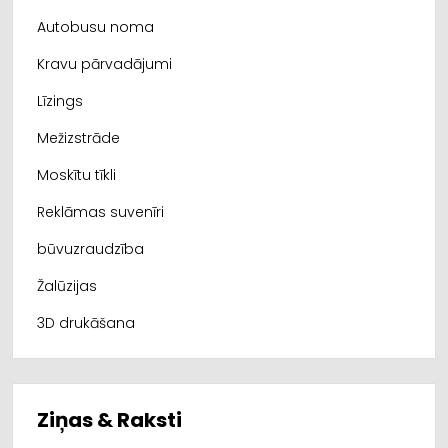
Autobusu noma
Kravu pārvadājumi
Līzings
Mežizstrāde
Moskītu tīkli
Reklāmas suvenīri
būvuzraudzība
Žalūzijas
3D drukāšana
Ziņas & Raksti