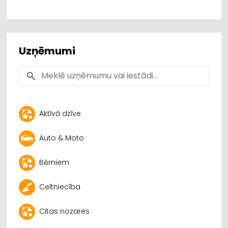
Uzņēmumi
Aktīvā dzīve
Auto & Moto
Bērniem
Celtniecība
Citas nozares