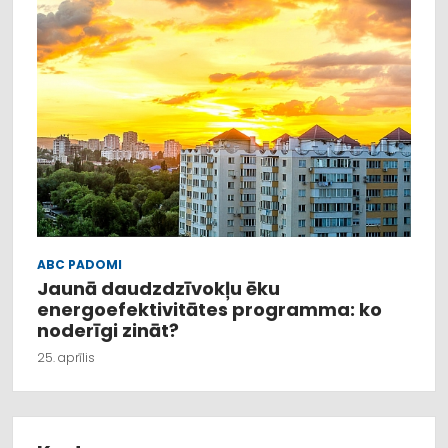
ABC PADOMI
Jaunā daudzdzīvokļu ēku
energoefektivitātes programma: ko
noderīgi zināt?
25. aprīlis