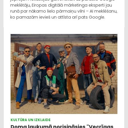
meklētāju, Eiropas digitālā mārketinga eksperti jau
runā par nākamo lielo pārmaiņu vilni – AI meklēšanu,
ko pamazām ievieš un attīsta arī pats Google.
KULTŪRA UN IZKLAIDE
Doma laukumā norisināsies "Vecrīgas