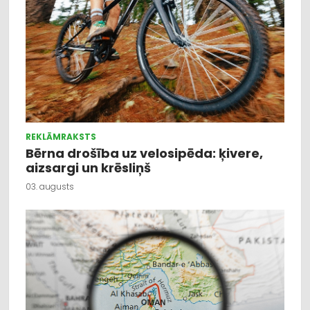
REKLĀMRAKSTS
Bērna drošība uz velosipēda: ķivere,
aizsargi un krēsliņš
03. augusts