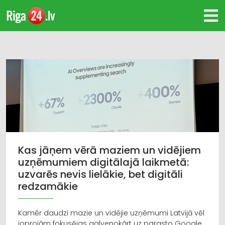
Kas jāņem vērā maziem un vidējiem
uzņēmumiem digitālajā laikmetā:
uzvarēs nevis lielākie, bet digitāli
redzamākie
Kamēr daudzi mazie un vidējie uzņēmumi Latvijā vēl
joprojām fokusējas galvenokārt uz parasto Google