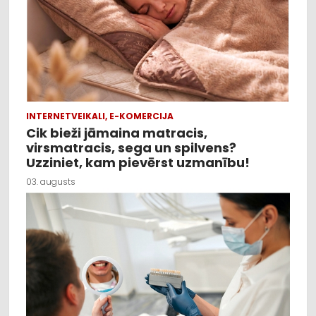
INTERNETVEIKALI, E-KOMERCIJA
Cik bieži jāmaina matracis,
virsmatracis, sega un spilvens?
Uzziniet, kam pievērst uzmanību!
03. augusts