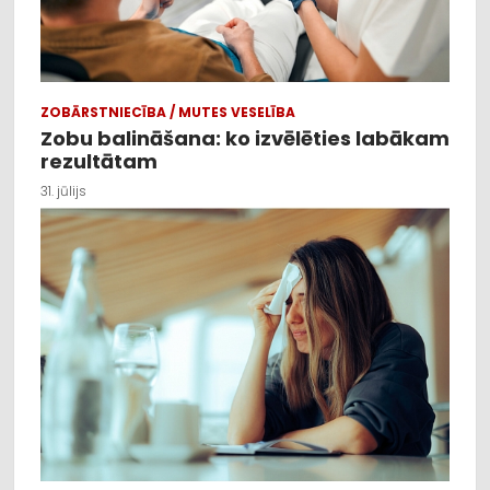
ZOBĀRSTNIECĪBA / MUTES VESELĪBA
Zobu balināšana: ko izvēlēties labākam
rezultātam
31. jūlijs