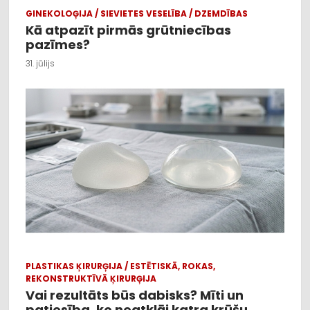
GINEKOLOĢIJA / SIEVIETES VESELĪBA / DZEMDĪBAS
Kā atpazīt pirmās grūtniecības
pazīmes?
31. jūlijs
PLASTIKAS ĶIRURĢIJA / ESTĒTISKĀ, ROKAS,
REKONSTRUKTĪVĀ ĶIRURĢIJA
Vai rezultāts būs dabisks? Mīti un
patiesība, ko neatklāj katra krūšu