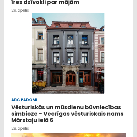
īres dzīvokli par mājām
29. aprīlis
ABC PADOMI
Vēsturiskās un mūsdienu būvniecības
simbioze - Vecrīgas vēsturiskais nams
Mārstaļu ielā 6
28. aprīlis