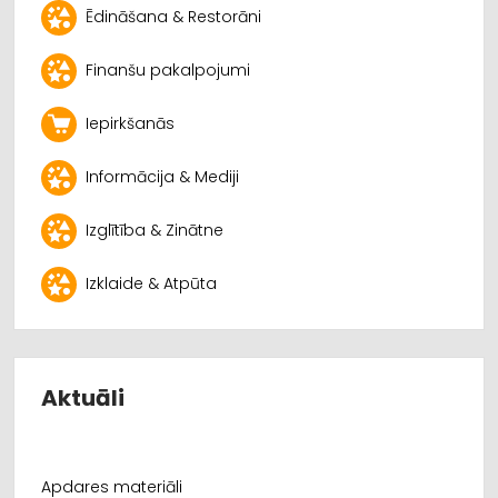
Ēdināšana & Restorāni
Finanšu pakalpojumi
Iepirkšanās
Informācija & Mediji
Izglītība & Zinātne
Izklaide & Atpūta
Aktuāli
Apdares materiāli