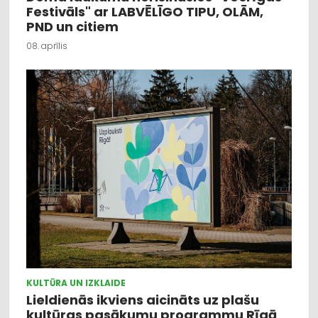
Festivāls" ar LABVĒLĪGO TIPU, OLĀM,
PND un citiem
08. aprīlis
KULTŪRA UN IZKLAIDE
Lieldienās ikviens aicināts uz plašu
kultūras pasākumu programmu Rīgā