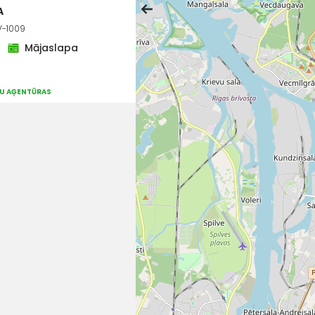
A
LV-1009
Mājaslapa
JU AĢENTŪRAS