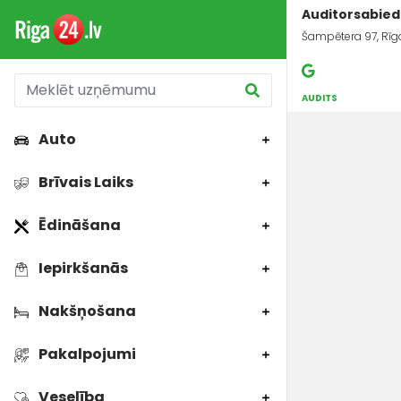
Auditorsabiedr
Šampētera 97, Rīg
AUDITS
Auto
Brīvais Laiks
Ēdināšana
Iepirkšanās
Nakšņošana
Pakalpojumi
Veselība