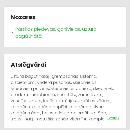
Nozares
Pārtikas piedevas, garšvielas, uztura
bagātinātāji
Atslēgvārdi
uztura bagātinātāji, gremošanas sistēma,
aizcietējumi, vēdera pūšanās, šķiedrvielas,
šķiedrvielu pulveris, šķiedrvielas aptieka, šķiedrvielu
produkti, mikrobioma, imunitāte, zarnu trakts,
veselīgs uzturs, labās baktērijas, uzpūties vēders,
kolagēns, kolagēna peptīdi, kolagēna pulveris,
kolagēns ādai, holesterīns, problemātiska āda,
...vairāk
trausli nagi, matu šķelšanās, vitamīnu komplekss,
vitamīnu ampulas, zāļu tējas