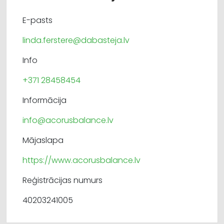
E-pasts
linda.ferstere@dabasteja.lv
Info
+371 28458454
Informācija
info@acorusbalance.lv
Mājaslapa
https://www.acorusbalance.lv
Reģistrācijas numurs
40203241005