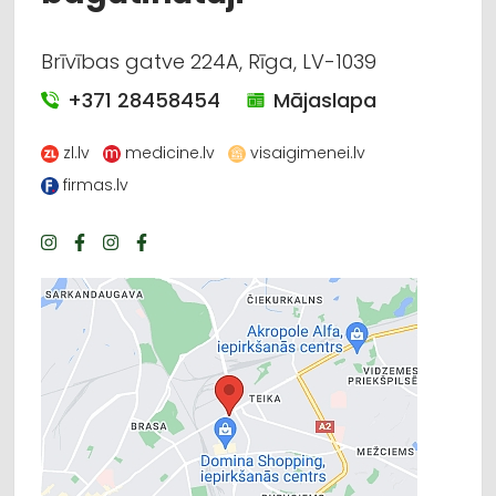
Brīvības gatve 224A, Rīga, LV-1039
+371 28458454
Mājaslapa
zl.lv
medicine.lv
visaigimenei.lv
firmas.lv