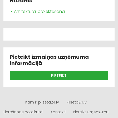
Nozares
Arhitektūra, projektēšana
Pieteikt izmaiņas uzņēmuma
informācijā
PIETEIKT
Kam ir pilseta24.lv
Pilseta24.lv
Lietošanas noteikumi
Kontakti
Pieteikt uzņēmumu