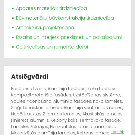
Apdares materiāli: tirdzniecība
Būvmateriālu, būvkonstrukciju tirdzniecība
Arhitektūra, projektēšana
Dizains un interjers; priekšmeti un pakalpojumi
Celtniecības un remonta darbi
Atslēgvārdi
Fasādes dizains, Alumīnija fasādes, Koka fasādes,
Kompozītmateriāla fasādes, Uzstādīšanas sistēma,
Saules noēnošana, Alumīnija fasādes, Koka lameles,
Slēģi, Tehniskās lameles, Alumīnija ventilācijas restes,
Nepārtrauktas Z formas lameles, Akustiskās lameles,
Finierēts alumīnijs, Kebony koks, Termokoka fasāde,
Lameles žalūzijas, Horizontālās lamelu markīzes,
...vairāk
Motorizētās alumīnija lameles, Kebony lameles,