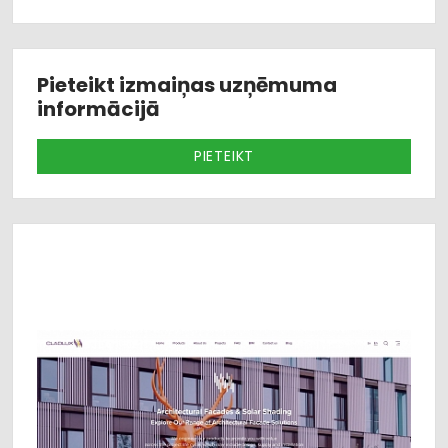
Finierēts alumīnijs, Koka žalūzijas – lameles,
Kompozīta lameles, Konsultācijas, Projektēšana,
Montāžas serviss
Pieteikt izmaiņas uzņēmuma
informācijā
PIETEIKT