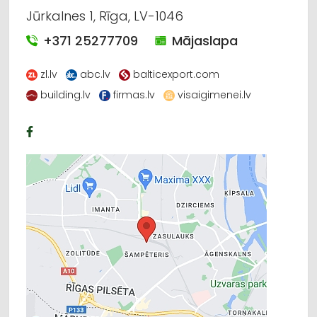
Jūrkalnes 1, Rīga, LV-1046
+371 25277709
Mājaslapa
zl.lv
abc.lv
balticexport.com
building.lv
firmas.lv
visaigimenei.lv