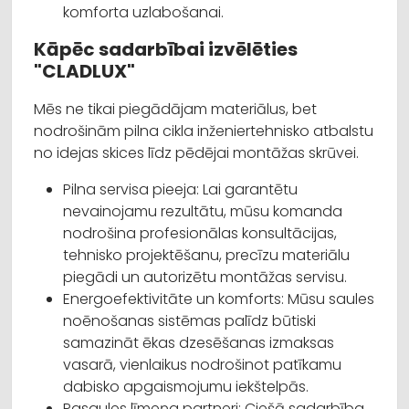
komforta uzlabošanai.
Kāpēc sadarbībai izvēlēties
"CLADLUX"
Mēs ne tikai piegādājam materiālus, bet
nodrošinām pilna cikla inženiertehnisko atbalstu
no idejas skices līdz pēdējai montāžas skrūvei.
Pilna servisa pieeja: Lai garantētu
nevainojamu rezultātu, mūsu komanda
nodrošina profesionālas konsultācijas,
tehnisko projektēšanu, precīzu materiālu
piegādi un autorizētu montāžas servisu.
Energoefektivitāte un komforts: Mūsu saules
noēnošanas sistēmas palīdz būtiski
samazināt ēkas dzesēšanas izmaksas
vasarā, vienlaikus nodrošinot patīkamu
dabisko apgaismojumu iekštelpās.
Pasaules līmeņa partneri: Ciešā sadarbība