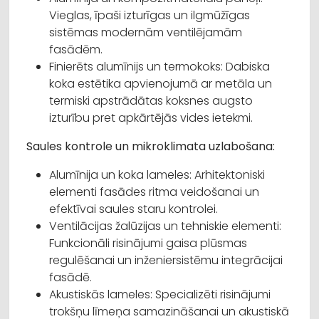
Vieglas, īpaši izturīgas un ilgmūžīgas
sistēmas modernām ventilējamām
fasādēm.
Finierēts alumīnijs un termokoks: Dabiska
koka estētika apvienojumā ar metāla un
termiski apstrādātas koksnes augsto
izturību pret apkārtējās vides ietekmi.
Saules kontrole un mikroklimata uzlabošana:
Alumīnija un koka lameles: Arhitektoniski
elementi fasādes ritma veidošanai un
efektīvai saules staru kontrolei.
Ventilācijas žalūzijas un tehniskie elementi:
Funkcionāli risinājumi gaisa plūsmas
regulēšanai un inženiersistēmu integrācijai
fasādē.
Akustiskās lameles: Specializēti risinājumi
trokšņu līmeņa samazināšanai un akustiskā