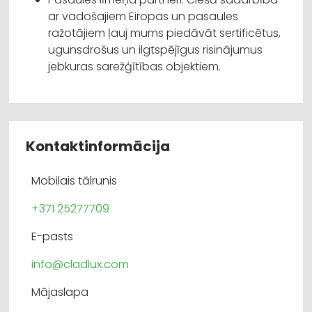
ar vadošajiem Eiropas un pasaules
ražotājiem ļauj mums piedāvāt sertificētus,
ugunsdrošus un ilgtspējīgus risinājumus
jebkuras sarežģītības objektiem.
Kontaktinformācija
Mobilais tālrunis
+371 25277709
E-pasts
info@cladlux.com
Mājaslapa