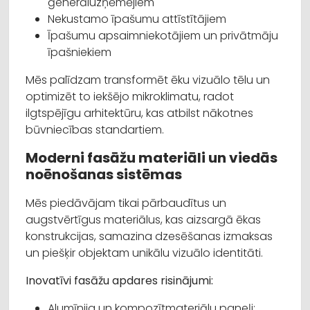
ģenerāluzņēmējiem
Nekustamo īpašumu attīstītājiem
Īpašumu apsaimniekotājiem un privātmāju
īpašniekiem
Mēs palīdzam transformēt ēku vizuālo tēlu un
optimizēt to iekšējo mikroklimatu, radot
ilgtspējīgu arhitektūru, kas atbilst nākotnes
būvniecības standartiem.
Moderni fasāžu materiāli un viedās
noēnošanas sistēmas
Mēs piedāvājam tikai pārbaudītus un
augstvērtīgus materiālus, kas aizsargā ēkas
konstrukcijas, samazina dzesēšanas izmaksas
un piešķir objektam unikālu vizuālo identitāti.
Inovatīvi fasāžu apdares risinājumi:
Alumīnija un kompozītmateriālu paneļi: