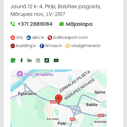
Jaunā 12 k-4, Piņķi, Babītes pagasts,
Mārupes nov., LV-2107
+371 28816184
Mājaslapa
zl.lv
abc.lv
balticexport.com
building.lv
firmas.lv
visaigimenei.lv