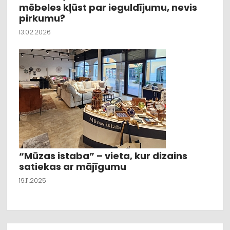
mēbeles kļūst par ieguldījumu, nevis
pirkumu?
13.02.2026
“Mūzas istaba” – vieta, kur dizains
satiekas ar mājīgumu
19.11.2025