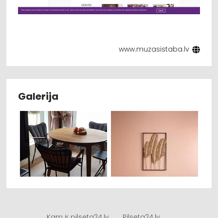
www.muzasistaba.lv
Galerija
Kam ir pilseta24.lv
Pilseta24.lv