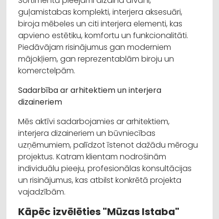
Sortimentā pieejami dizaina dīvāni,
guļamistabas komplekti, interjera aksesuāri,
biroja mēbeles un citi interjera elementi, kas
apvieno estētiku, komfortu un funkcionalitāti.
Piedāvājam risinājumus gan moderniem
mājokļiem, gan reprezentablām biroju un
komerctelpām.
Sadarbība ar arhitektiem un interjera
dizaineriem
Mēs aktīvi sadarbojamies ar arhitektiem,
interjera dizaineriem un būvniecības
uzņēmumiem, palīdzot īstenot dažādu mērogu
projektus. Katram klientam nodrošinām
individuālu pieeju, profesionālas konsultācijas
un risinājumus, kas atbilst konkrētā projekta
vajadzībām.
Kāpēc izvēlēties "Mūzas Istaba"