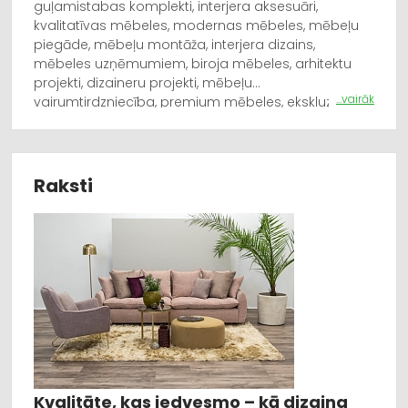
guļamistabas komplekti, interjera aksesuāri,
kvalitatīvas mēbeles, modernas mēbeles, mēbeļu
piegāde, mēbeļu montāža, interjera dizains,
mēbeles uzņēmumiem, biroja mēbeles, arhitektu
projekti, dizaineru projekti, mēbeļu
...vairāk
vairumtirdzniecība, premium mēbeles, ekskluzīvas
mēbeles, interjera aprīkojums, mēbeļu konsultācijas,
mēbeļu veikals Latvijā, mēbeļu salons Piņķos.
Raksti
Kvalitāte, kas iedvesmo – kā dizaina