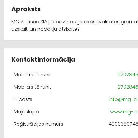
Apraksts
MG Alliance SIA piedāvā augstākās kvalitātes grām
uzskaiti un nodokļu atskaites.
Kontaktinformācija
Mobilais tālrunis
270284
Mobilais tālrunis
270284
E-pasts
info@mg-a.
Mājaslapa
www.mg-a.
Reģistrācijas numurs
400038974