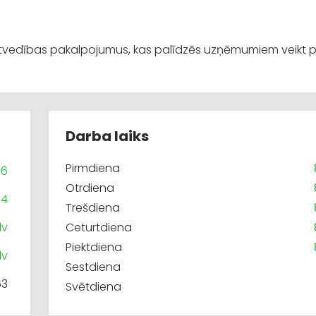
atvedības pakalpojumus, kas palīdzēs uzņēmumiem veikt p
Darba laiks
Pirmdiena
56
Otrdiena
54
Trešdiena
lv
Ceturtdiena
Piektdiena
lv
Sestdiena
63
Svētdiena