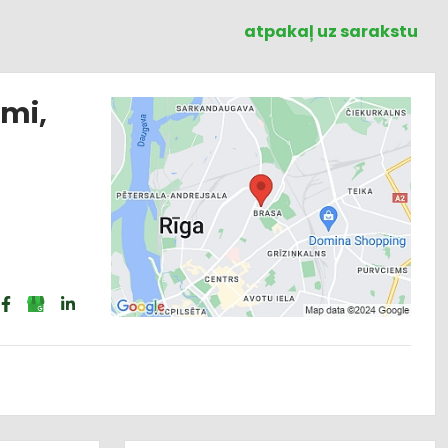
atpakaļ uz sarakstu
mi,