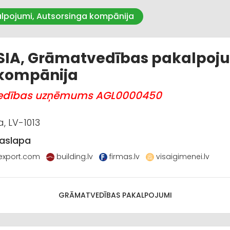
alpojumi, Autsorsinga kompānija
 SIA, Grāmatvedības pakalpoju
 kompānija
vedības uzņēmums AGL0000450
a, LV-1013
aslapa
cexport.com
building.lv
firmas.lv
visaigimenei.lv
GRĀMATVEDĪBAS PAKALPOJUMI