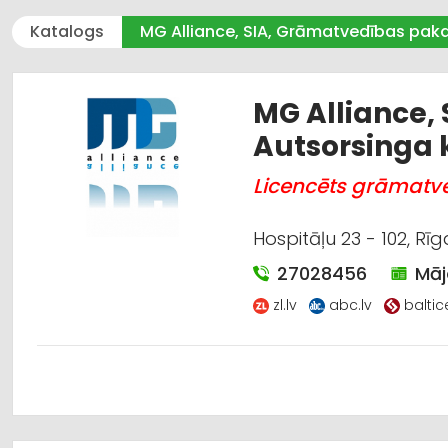
Katalogs
MG Alliance, SIA, Grāmatvedības pak
MG Alliance,
Autsorsinga
Licencēts grāmat
Hospitāļu 23 - 102, Rīg
27028456
Māj
zl.lv
abc.lv
balti