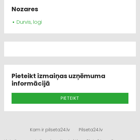
Nozares
Durvis, logi
Pieteikt izmaiņas uzņēmuma
informācijā
PIETEIKT
Kam ir pilseta24.lv
Pilseta24.lv