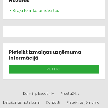
Nozares
Biroja tehnika un iekārtas
Pieteikt izmaiņas uzņēmuma
informācijā
PIETEIKT
Kam ir pilseta24.lv
Pilseta24.lv
Lietošanas noteikumi
Kontakti
Pieteikt uzņēmumu