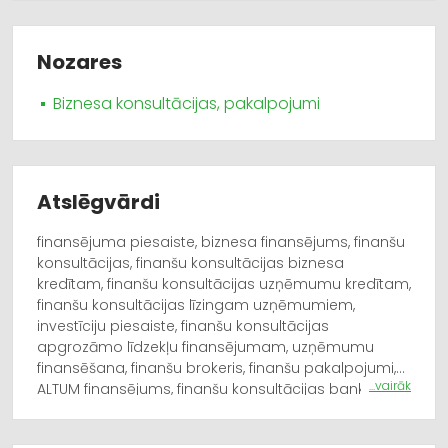
Nozares
Biznesa konsultācijas, pakalpojumi
Atslēgvārdi
finansējuma piesaiste, biznesa finansējums, finanšu
konsultācijas, finanšu konsultācijas biznesa
kredītam, finanšu konsultācijas uzņēmumu kredītam,
finanšu konsultācijas līzingam uzņēmumiem,
investīciju piesaiste, finanšu konsultācijas
apgrozāmo līdzekļu finansējumam, uzņēmumu
finansēšana, finanšu brokeris, finanšu pakalpojumi,
...vairāk
ALTUM finansējums, finanšu konsultācijas banku
kredītiem, finanšu konsultācijas nebanku
aizdevumiem, investori Latvijā, biznesa attīstības