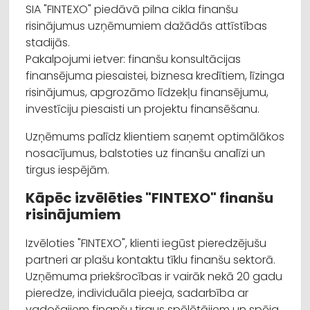
SIA "FINTEXO" piedāvā pilna cikla finanšu
risinājumus uzņēmumiem dažādās attīstības
stadijās.
Pakalpojumi ietver: finanšu konsultācijas
finansējuma piesaistei, biznesa kredītiem, līzinga
risinājumus, apgrozāmo līdzekļu finansējumu,
investīciju piesaisti un projektu finansēšanu.
Uzņēmums palīdz klientiem saņemt optimālākos
nosacījumus, balstoties uz finanšu analīzi un
tirgus iespējām.
Kāpēc izvēlēties "FINTEXO" finanšu
risinājumiem
Izvēloties "FINTEXO", klienti iegūst pieredzējušu
partneri ar plašu kontaktu tīklu finanšu sektorā.
Uzņēmuma priekšrocības ir vairāk nekā 20 gadu
pieredze, individuāla pieeja, sadarbība ar
vadošajiem finanšu tirgus spēlētājiem un spēja