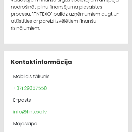
nodrošināt pilnu finansējuma piesaistes
procesu. "FINTEXO" palīdz uzņēmumiem augt un
attīstīties ar pareizi izvēlētiem finanšu
risinājumiem.
Kontaktinformācija
Mobilais tālrunis
+371 29357558
E-pasts
info@fintexo.lv
Mājaslapa