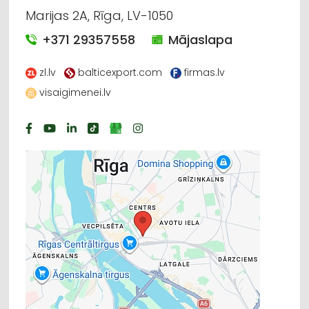
Marijas 2A, Rīga, LV-1050
+371 29357558
Mājaslapa
zl.lv
balticexport.com
firmas.lv
visaigimenei.lv