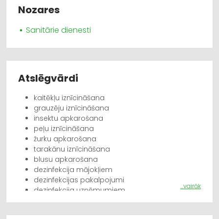
Nozares
Sanitārie dienesti
Atslēgvārdi
kaitēkļu iznīcināšana
grauzēju iznīcināšana
insektu apkarošana
peļu iznīcināšana
žurku apkarošana
tarakānu iznīcināšana
blusu apkarošana
dezinfekcija mājokļiem
dezinfekcijas pakalpojumi
...vairāk
dezinfekcija uzņēmumiem
dezinsekcija Rīgā
deratizācijas pakalpojumi