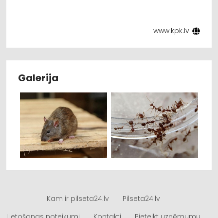
www.kpk.lv
Galerija
Kam ir pilseta24.lv
Pilseta24.lv
Lietošanas noteikumi
Kontakti
Pieteikt uzņēmumu