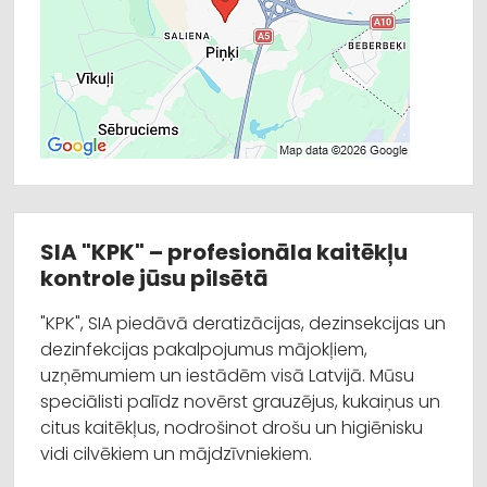
SIA "KPK" – profesionāla kaitēkļu
kontrole jūsu pilsētā
"KPK", SIA piedāvā deratizācijas, dezinsekcijas un
dezinfekcijas pakalpojumus mājokļiem,
uzņēmumiem un iestādēm visā Latvijā. Mūsu
speciālisti palīdz novērst grauzējus, kukaiņus un
citus kaitēkļus, nodrošinot drošu un higiēnisku
vidi cilvēkiem un mājdzīvniekiem.