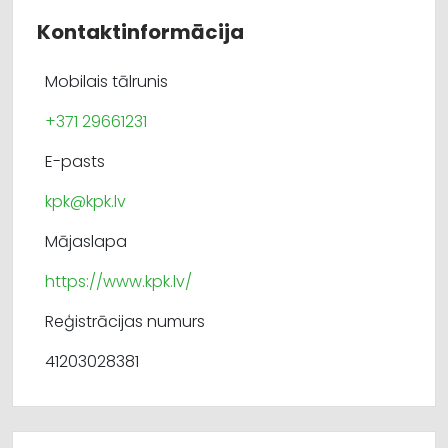
Kontaktinformācija
Mobilais tālrunis
+371 29661231
E-pasts
kpk@kpk.lv
Mājaslapa
https://www.kpk.lv/
Reģistrācijas numurs
41203028381