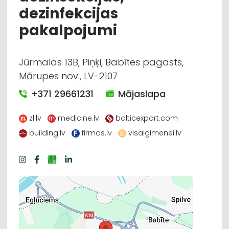
dezinfekcijas
pakalpojumi
Jūrmalas 13B, Piņķi, Babītes pagasts,
Mārupes nov., LV-2107
+371 29661231
Mājaslapa
zl.lv
medicine.lv
balticexport.com
building.lv
firmas.lv
visaigimenei.lv