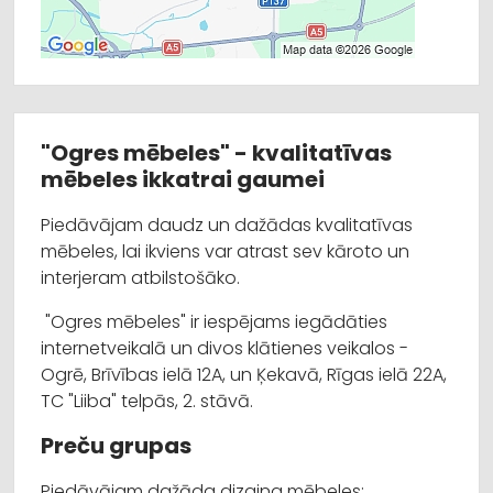
"Ogres mēbeles" - kvalitatīvas
mēbeles ikkatrai gaumei
Piedāvājam daudz un dažādas kvalitatīvas
mēbeles, lai ikviens var atrast sev kāroto un
interjeram atbilstošāko.
"Ogres mēbeles" ir iespējams iegādāties
internetveikalā un divos klātienes veikalos -
Ogrē, Brīvības ielā 12A, un Ķekavā, Rīgas ielā 22A,
TC "Liiba" telpās, 2. stāvā.
Preču grupas
Piedāvājam dažāda dizaina mēbeles: