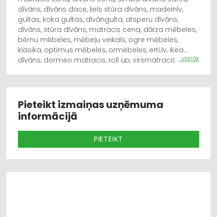
dīvāns, dīvāns dace, liels stūra dīvāns, madeinlv,
gultas, koka gultas, dīvāngulta, atsperu dīvāns,
dīvāns, stūra dīvāns, matracis cena, dārza mēbeles,
bērnu mēbeles, mēbeļu veikals, ogre mēbeles,
klasika, optimus mēbeles, ormebeles, erti.lv, ikea
...vairāk
dīvāns, dormeo matracis, roll up, virsmatracis,
dīvāns stils, moderns dīvāns, lēts dīvāns, divani un
divani, imebeles.lv, dīvāns gulta, mīkstās mēbeles,
izvelkamie dīvāni, matracis cena, guļamistabas
mēbeles, viesistabas mēbeles, kvalitatīvs dīvāns,
Pieteikt izmaiņas uzņēmuma
matracis cena, bērnu mēbeles, dīvāns gulta,
informācijā
mīkstās mēbeles, izvelkamie dīvāni, matracis cena,
kvalitatīvs dīvāns, bērnu mēbeles, dīvāns gulta,
PIETEIKT
mīkstās mēbeles, izvelkamie dīvāni, matracis cena.