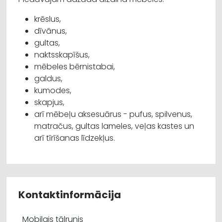
krēslus,
dīvānus,
gultas,
naktsskapīšus,
mēbeles bērnistabai,
galdus,
kumodes,
skapjus,
arī mēbeļu aksesuārus - pufus, spilvenus,
matračus, gultas lameles, veļas kastes un
arī tīrīšanas līdzekļus.
Kontaktinformācija
Mobilais tālrunis