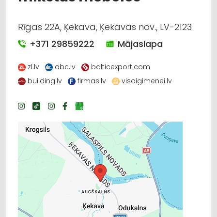
Rīgas 22A, Ķekava, Ķekavas nov., LV-2123
+371 29859222
Mājaslapa
zl.lv
abc.lv
balticexport.com
building.lv
firmas.lv
visaigimenei.lv