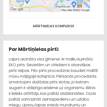
MĀRTIŅIELAS KOMPLEKSS
Par Mārtiņielas pirti:
Laipni aicināta visa ģimene! Ar malku kurināta
EKO pirts. Sievietēm un vīriešiem ir atsevišķas
pirts telpas. Pēc pirts procedūras baudiet maltīti
mūsu mājīgajā kafejnīcā. Pēršanās procedūrās
izmantojam dažādas pirts slotas, jo katram
augam ir atšķirīga ietekme uz organismu. Bērzs
ir lielisks attīrītājs, kas palīdz atslābināties. Ozols
palīdz samazināt asinsspiedienu un uzlabo
miegu. Upeņu lapas sniedz mundrumu un