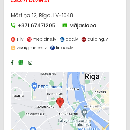
Esam atvērti!
Mārtiņa 12, Rīga, LV-1048
+371 67471205
Mājaslapa
zl.lv
medicine.lv
abc.lv
building.lv
visaigimenei.lv
firmas.lv