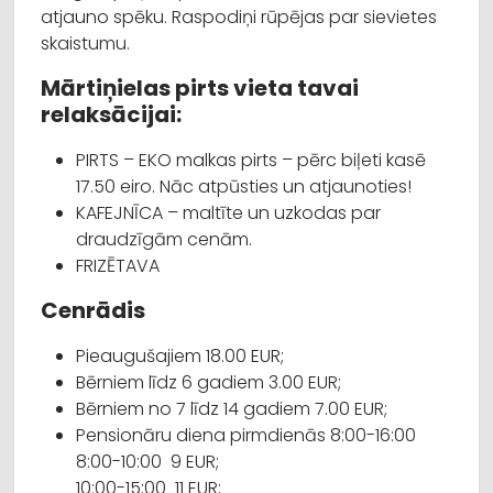
atjauno spēku. Raspodiņi rūpējas par sievietes
skaistumu.
Mārtiņielas pirts vieta tavai
relaksācijai:
PIRTS – EKO malkas pirts – pērc biļeti kasē
17.50 eiro. Nāc atpūsties un atjaunoties!
KAFEJNĪCA – maltīte un uzkodas par
draudzīgām cenām.
FRIZĒTAVA
Cenrādis
Pieaugušajiem 18.00 EUR;
Bērniem līdz 6 gadiem 3.00 EUR;
Bērniem no 7 līdz 14 gadiem 7.00 EUR​;
Pensionāru diena pirmdienās 8:00-16:00
8:00-10:00 9 EUR;
10:00-15:00 11 EUR;