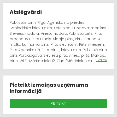
Atslēgvārdi
Publiskās pirtis Rīgā. Āgenskalna priedes.
Sabiedriskā krievu pirts, Kafejnīca. Frizētava, manikīrs.
Sieviešu nodaļa. Vīriešu nodaļa, Publiskā pirts. Pirts
procedūra. Pirts rituāls. Slapjā pirts, Pirts. Sauna. Ar
malku kurināma pirts. Pirts sievietēm. Pirts vīriešiem,
Pirts Āgenskalnā, Pirts, pirtis, krievu pirts. Publiskā pirts,
pirts Pārdaugavā, sieviešu pirts, vīriešu pirts. Malkas
...vairāk
pirts. Wi Fi. Mārtiņa iela 12, Rīga "Mārtiņielas pirts"
Galda klāšana. Uzkodas, Hostelis, atseviškas istabas,
kopējās istabas, Turku pirts- Hammam, Kafejnīca,
svinības, dzimšanas dienas, svētki, galdu klāšana,
banketi, bērzu, ozola slotas, pirtsslotas, tējas.
Pieteikt izmaiņas uzņēmuma
informācijā
PIETEIKT