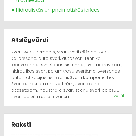
tirdzniecība
Hidrauliskās un pneimatiskās ierīces
Atslēgvārdi
svari, svaru remonts, svaru verificēšana, svaru
kalibrēšana, auto svari, autosvari, Tehnikā
iebūvējamas svēršanas sistēmas, svari iekrāvējam,
hidraulikas svari, Beramkravu svēršana, Svēršanas
automatizācijas risinājumi, Svaru komponentes,
Svari bunkuriem un tvertnēm, svari piena
dzesētājam, Industriālie svari, stieņu svari, palešu
...vairāk
svari, palešu rati ar svariem
Raksti