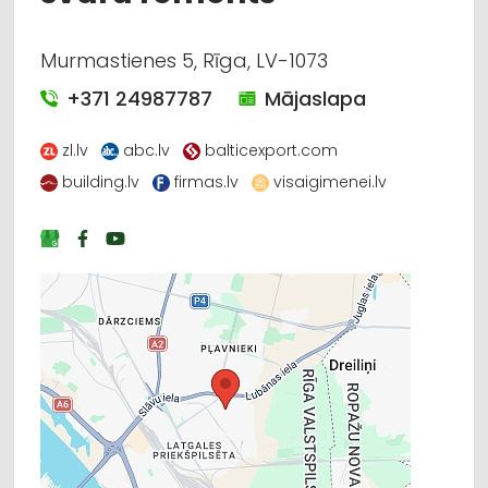
Murmastienes 5, Rīga, LV-1073
+371 24987787
Mājaslapa
zl.lv
abc.lv
balticexport.com
building.lv
firmas.lv
visaigimenei.lv