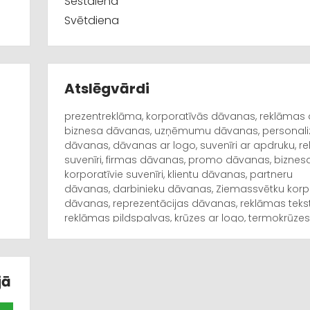
Sestdiena
Svētdiena
Atslēgvārdi
prezentreklāma, korporatīvās dāvanas, reklāmas
biznesa dāvanas, uzņēmumu dāvanas, personali
dāvanas, dāvanas ar logo, suvenīri ar apdruku, r
suvenīri, firmas dāvanas, promo dāvanas, biznesa 
korporatīvie suvenīri, klientu dāvanas, partneru
dāvanas, darbinieku dāvanas, Ziemassvētku korp
dāvanas, reprezentācijas dāvanas, reklāmas teksti
reklāmas pildspalvas, krūzes ar logo, termokrūzes
apdruku, piezīmju grāmatas ar logo, USB atmiņas 
ekoloģiskas reklāmas dāvanas, premium korpora
dāvanas, apdruka uz suvenīriem, gravēšana uz 
uzņēmuma atribūtika, zīmolvedības dāvanas.
jā