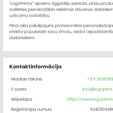
"LogoPrint.lv" apvieno ilggadēju pieredzi, plašu prod
izvēlēties piemērotākās reklāmas dāvanas dažādiem b
uzticamu sadarbību.
Pilna cikla pakalpojumi, profesionālas personalizācij
efektīvi popularizēt savu zīmolu, veidot atpazīstamīb
darbiniekiem.
Kontaktinformācija
Mobilais tālrunis
+371 263838
E-pasts
info@logoprint.
Mājaslapa
https://www.logoprint.l
Reģistrācijas numurs
524030448