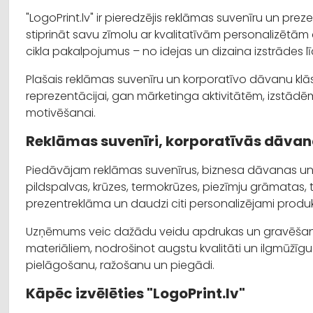
"LogoPrint.lv" ir pieredzējis reklāmas suvenīru un pr
stiprināt savu zīmolu ar kvalitatīvām personalizēt
cikla pakalpojumus – no idejas un dizaina izstrādes l
Plašais reklāmas suvenīru un korporatīvo dāvanu klās
reprezentācijai, gan mārketinga aktivitātēm, izstād
motivēšanai.
Reklāmas suvenīri, korporatīvās dāva
Piedāvājam reklāmas suvenīrus, biznesa dāvanas u
pildspalvas, krūzes, termokrūzes, piezīmju grāmatas,
prezentreklāma un daudzi citi personalizējami produk
Uzņēmums veic dažādu veidu apdrukas un gravēšanas 
materiāliem, nodrošinot augstu kvalitāti un ilgmūžīgu r
pielāgošanu, ražošanu un piegādi.
Kāpēc izvēlēties "LogoPrint.lv"