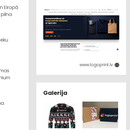
un Eiropā
 pilna
ieku
www.logoprint.lv
amas
emium
Galerija
na