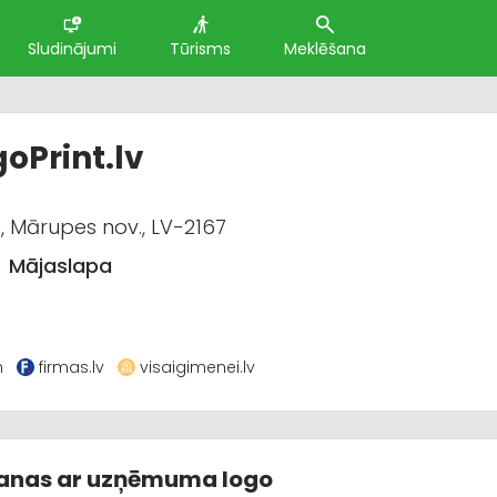
Sludinājumi
Tūrisms
Meklēšana
oPrint.lv
 Mārupes nov., LV-2167
Mājaslapa
m
firmas.lv
visaigimenei.lv
vanas ar uzņēmuma logo