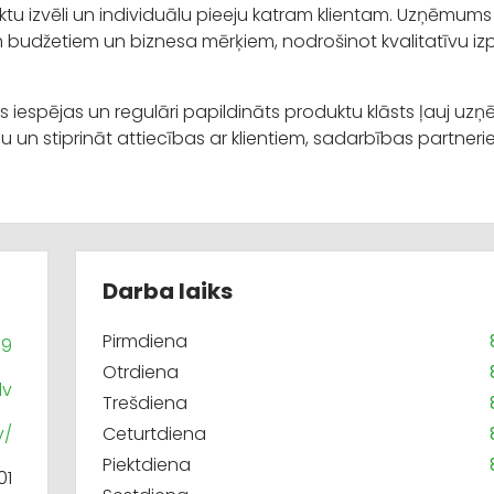
uktu izvēli un individuālu pieeju katram klientam. Uzņēmums
udžetiem un biznesa mērķiem, nodrošinot kvalitatīvu izpi
as iespējas un regulāri papildināts produktu klāsts ļauj 
u un stiprināt attiecības ar klientiem, sadarbības partner
Darba laiks
Pirmdiena
99
Otrdiena
lv
Trešdiena
v/
Ceturtdiena
Piektdiena
01