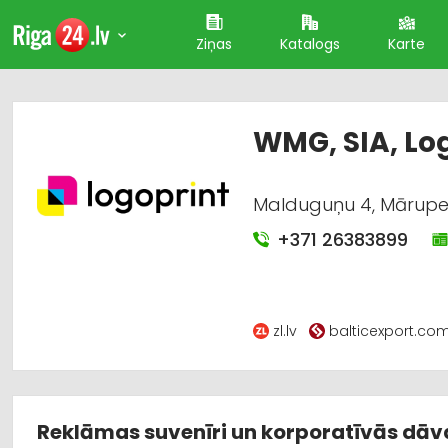
Ziņas
Katalogs
Karte
WMG, SIA, Log
Malduguņu 4, Mārupe,
+371 26383899
zl.lv
balticexport.co
Reklāmas suvenīri un korporatīvās dā