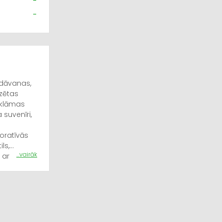
-
-
 dāvanas,
zētas
eklāmas
suvenīri,
oratīvās
ls,
...vairāk
 ar
ar logo,
tīvās
dāvanām,