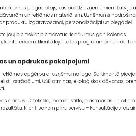
ezentreklāmas piegādātājs, kas palīdz uzņēmumiem Latvijā 
ām dāvanām un reklāmas materiāliem. Uzņēmums nodrošina
īdz produktu izgatavošanai, personalizācijai un piegādei.
ts ļauj piemeklēt piemērotus risinājumus gan ikdienas
ēm, konferencēm, klientu lojalitātes programmām un darbin
nas un apdrukas pakalpojumi
n reklāmas apģērbu ar uzņēmuma logo. Sortimentā pieej
 tekstilizstrādājumi, USB atmiņas, ekoloģiskas dāvanas, pr
ti.
darbus uz tekstila, metāla, stikla, plastmasas un citiem
ezultātu. Klienti saņem pilnu servisu – konsultācijas, dizai