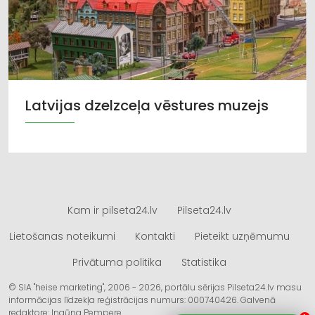
Latvijas dzelzceļa vēstures muzejs
Kam ir pilseta24.lv
Pilseta24.lv
Lietošanas noteikumi
Kontakti
Pieteikt uzņēmumu
Privātuma politika
Statistika
© SIA "heise marketing", 2006 - 2026, portālu sērijas Pilseta24.lv masu
informācijas līdzekļa reģistrācijas numurs: 000740426. Galvenā
redaktore: Ingūna Pempere.