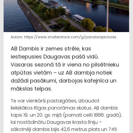
Autors: https://www.shutterstock.com/g/pandorapictures
AB Dambis ir zemes strēle, kas
iestiepusies Daugavas pašā vidū.
Vasaras sezonā tā ir viena no pilsētnieku
atpūtas vietām – uz AB dambja notiek
dažādi pasākumi, darbojas kafejnīca un
mākslas telpas.
Te var vienkārši pastaigāties, izbaudot
lieliskākos Rīgas panorāmas skatus. AB dambis
tapis 19. un 20. gs. mijā (pamati celti 1886. gadā),
lai nostādinātu Daugavas krasta līniju –
sākotnēji dambis bijis 42,6 metrus plats un 745