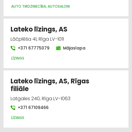
AUTO TIRDZNIECĪBA, AUTOSALONI
Lateko līzings, AS
Lāčplēša 41, Rīga LV-1011
+371 67775079
Mājaslapa
LĪZINGS
Lateko līzings, AS, Rīgas
filiāle
Latgales 240, Rīga LV-1063
+371 67109466
LĪZINGS