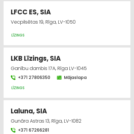
LFCC ES, SIA
Vecpilsētas 19, Rīga, LV-1050
LĪZINGS
LKB Līzings, SIA
Ganību dambis 17A, Rīga LV-1045
+371 27806350
Mājaslapa
LĪZINGS
Laluna, SIA
Gunāra Astras 13, Rīga, LV-1082
+371 67266281