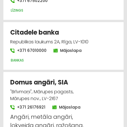
+371 67502200
LĪZINGS
Citadele banka
Republikas laukums 2A, Rīga, LV-1010
+371 67010000
Mājaslapa
BANKAS
Domus angāri, SIA
"Brīvmaņi", Mārupes pagasts,
Mārupes nov., LV-2167
+371 26176921
Mājaslapa
Angāri, metāla angāri,
lokveida angāri, ražošana,