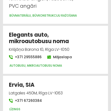
PVC angāri
BŪVMATERIĀLU, BŪVKONSTRUKCIJU RAŽOŠANA
Elegants auto,
mikroautobusu noma
Krišjāņa Barona 10, Rīga LV-1050
+371 29555886
Mājaslapa
AUTOBUSU, MIKROAUTOBUSU NOMA
Ervia, SIA
Latgales 450M, Rīga LV-1063
+371 67260384
LĪZINGS