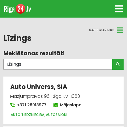
KATEGORIJAS
Līzings
Meklēšanas rezultāti
Visas nozares
Līzings
Auto noma; vieglie auto
Auto Universs, SIA
Finanšu darbība
Mazjumpravas 96, Rīga, LV-1063
+371 28918977
Mājaslapa
Auto tirdzniecība, autosaloni
AUTO TIRDZNIECĪBA, AUTOSALONI
Bankas