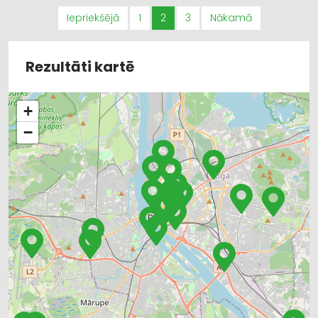
Iepriekšējā
1
2
3
Nākamā
Rezultāti kartē
+
−