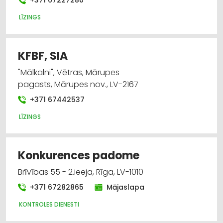
LĪZINGS
KFBF, SIA
"Mālkalni", Vētras, Mārupes
pagasts, Mārupes nov., LV-2167
+371 67442537
LĪZINGS
Konkurences padome
Brīvības 55 - 2.ieeja, Rīga, LV-1010
+371 67282865
Mājaslapa
KONTROLES DIENESTI