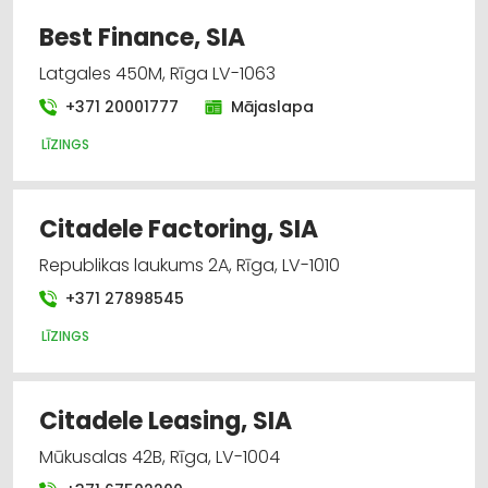
Biznesa konsultācijas, pakalpojumi
Best Finance, SIA
Latgales 450M, Rīga LV-1063
Autobusu, mikroautobusu noma
+371 20001777
Mājaslapa
Juridiskie pakalpojumi
LĪZINGS
Lombardi, ieķīlāšana
Citadele Factoring, SIA
Nekustamais īpašums
Republikas laukums 2A, Rīga, LV-1010
+371 27898545
LĪZINGS
Citadele Leasing, SIA
Mūkusalas 42B, Rīga, LV-1004