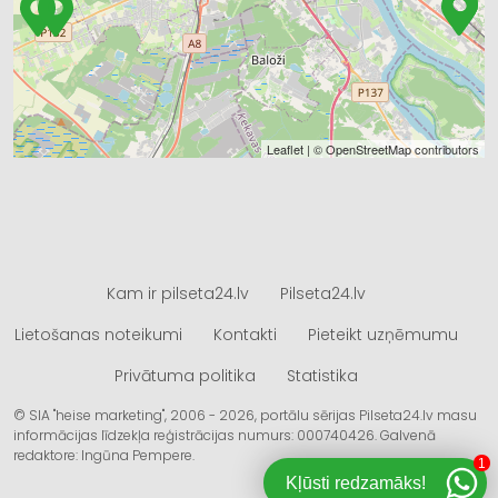
Leaflet
| ©
OpenStreetMap
contributors
Kam ir pilseta24.lv
Pilseta24.lv
Lietošanas noteikumi
Kontakti
Pieteikt uzņēmumu
Privātuma politika
Statistika
© SIA "heise marketing", 2006 - 2026, portālu sērijas Pilseta24.lv masu
informācijas līdzekļa reģistrācijas numurs: 000740426. Galvenā
redaktore: Ingūna Pempere.
1
Kļūsti redzamāks!