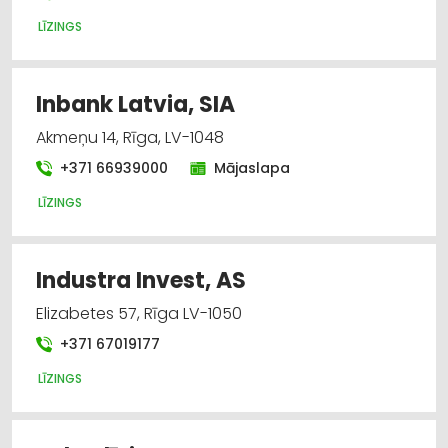
LĪZINGS
Inbank Latvia, SIA
Akmeņu 14, Rīga, LV-1048
+371 66939000
Mājaslapa
LĪZINGS
Industra Invest, AS
Elizabetes 57, Rīga LV-1050
+371 67019177
LĪZINGS