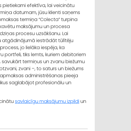
 pietiekami efektīva, lai veicinātu
rmiņa datumam, jūsu klienti saņems
pmaksas termiņa “Colecta” turpina
r kavētu maksājumu un procesa
ziņas procesu uzsākšanu. Lai
 atgādinājumā iestrādāt tūlītēju
ocess, jo lielāka iespēja, ka
u portfeli, tiks lemts, kuriem debitoriem
, savukārt termiņus un zvanu biežumu
otzvani, zvani –, to saturs un biežums
inu apmaksas administrēšanas pieeja
ikus saglabājot profesionālu un
icinātu
savlaicīgu maksājumu izpildi
un