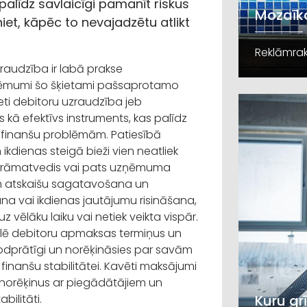
palīdz savlaicīgi pamanīt riskus
Mozaīka
t, kāpēc to nevajadzētu atlikt
Reklāmrak
zraudzība ir labā prakse
zņēmumi šo šķietami pašsaprotamo
eti debitoru uzraudzība jeb
 kā efektīvs instruments, kas palīdz
 finanšu problēmām. Patiesībā
ikdienas steigā bieži vien neatliek
c grāmatvedis vai pats uzņēmuma
am atskaišu sagatavošana un
a vai ikdienas jautājumu risināšana,
z vēlāku laiku vai netiek veikta vispār.
olē debitoru apmaksas termiņus un
 godprātīgi un norēķināsies par savām
inanšu stabilitātei. Kavēti maksājumi
norēķinus ar piegādātājiem un
bilitāti.
Kuru gr