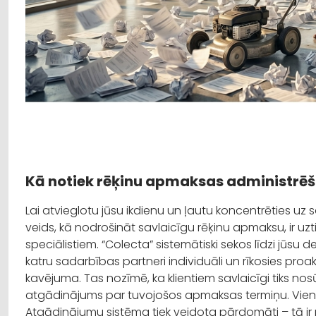
Kā notiek rēķinu apmaksas administrē
Lai atvieglotu jūsu ikdienu un ļautu koncentrēties uz
veids, kā nodrošināt savlaicīgu rēķinu apmaksu, ir uz
speciālistiem. “Colecta” sistemātiski sekos līdzi jūsu
katru sadarbības partneri individuāli un rīkosies pro
kavējuma. Tas nozīmē, ka klientiem savlaicīgi tiks nos
atgādinājums par tuvojošos apmaksas termiņu. Vienl
Atgādinājumu sistēma tiek veidota pārdomāti – tā ir pi