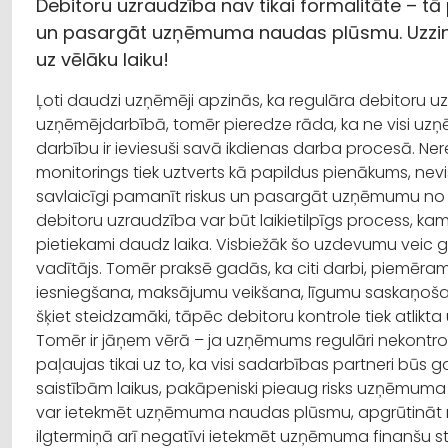
Debitoru uzraudzība nav tikai formalitāte – tā 
un pasargāt uzņēmuma naudas plūsmu. Uzzinie
uz vēlāku laiku!
Ļoti daudzi uzņēmēji apzinās, ka regulāra debitoru u
uzņēmējdarbībā, tomēr pieredze rāda, ka ne visi u
darbību ir ieviesuši savā ikdienas darba procesā. Ner
monitorings tiek uztverts kā papildus pienākums, nevis
savlaicīgi pamanīt riskus un pasargāt uzņēmumu no
debitoru uzraudzība var būt laikietilpīgs process, kam 
pietiekami daudz laika. Visbiežāk šo uzdevumu vei
vadītājs. Tomēr praksē gadās, ka citi darbi, piemēr
iesniegšana, maksājumu veikšana, līgumu saskaņošan
šķiet steidzamāki, tāpēc debitoru kontrole tiek atlikta u
Tomēr ir jāņem vērā – ja uzņēmums regulāri nekontr
paļaujas tikai uz to, ka visi sadarbības partneri būs
saistībām laikus, pakāpeniski pieaug risks uzņēmuma f
var ietekmēt uzņēmuma naudas plūsmu, apgrūtināt 
ilgtermiņā arī negatīvi ietekmēt uzņēmuma finanšu sta