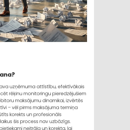
šana?
 sava uzņēmuma attīstību, efektīvākais
ticēt rēķinu monitoringu pieredzējušiem
 debitoru maksājumu dinamikai, izvērtēs
aktīvi – vēl pirms maksājuma termiņa
ūtīts korekts un profesionāls
aikus šis process nav uzbāzīgs.
etiekami neitrāla un korekta, lai