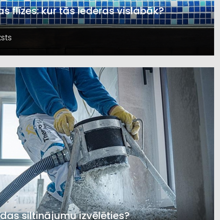
s flīzes: kur tās iederas vislabāk?
sts
īdas siltinājumu izvēlēties?