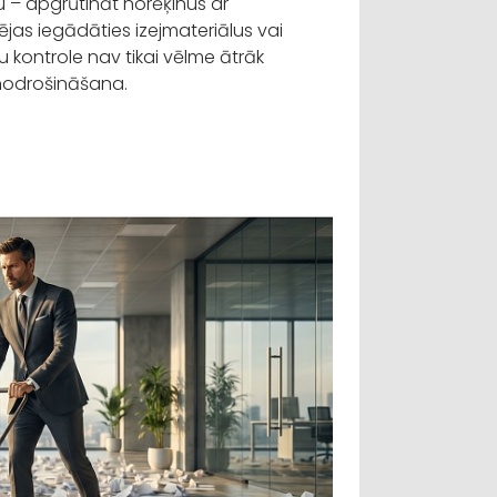
 – apgrūtināt norēķinus ar
jas iegādāties izejmateriālus vai
 kontrole nav tikai vēlme ātrāk
 nodrošināšana.