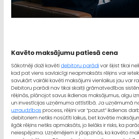
Kavēto maksājumu patiesā cena
Sākotnēji daži kavēti
debitoru parādi
var šķist tikai ne
kad pat viens savlaicīgi neapmaksāts rēķins var i
savukārt vairāki kavēti maksājumi vienlaikus jau var r
Debitoru parādi nav tikai skaitļi grāmatvedības sist
rēķinās, plānojot savus ikdienas maksājumus, algu 
un investīcijas uzņēmuma attīstībā. Ja uzņēmumā na
uzraudzības
process, rēķini var “pazust” ikdienas da
debitoriem netiks nosūtīti laikus, bet kavētie maksājum
ilgāk rēķins netiks apmaksāts, jo lielāks ir risks, ka p
neiespējama. Uzņēmējiem ir jāapzinās, ka kavēto mak