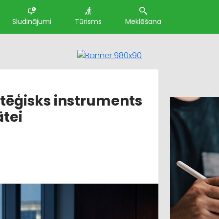
Sludinājumi
Tūrisms
Meklēšana
atēģisks instruments
tei