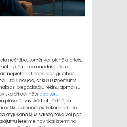
liela neērtība, tomēr var pienākt brīdis,
etekmēt uzņēmuma naudas plūsmu,
adīt nopietnas finansiālas grūtības.
ēmā – tā ir nauda, ar kuru uzņēmums
izmaksas, piegādātāju rēķinu apmaksu
v skaidri definēts
debitoru
rbu plūsmā, savukārt atgādinājumi
i netiks pamanīti pietiekami ātri. Jo
arāda atgūšana kļūs sarežģītāka vai pat
sājumu ietekme nav tikai īstermiņa