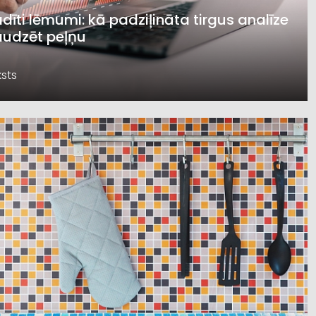
dīti lēmumi: kā padziļināta tirgus analīze
audzēt peļņu
sts