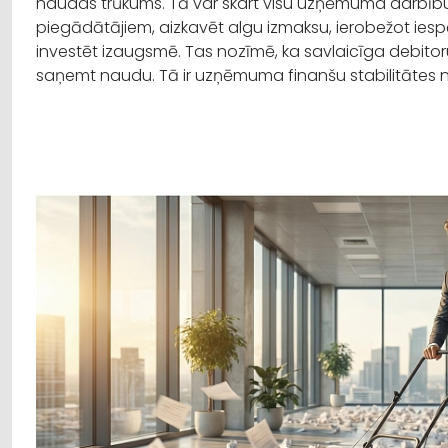
naudas trūkums. Tā var skart visu uzņēmuma darbību
piegādātājiem, aizkavēt algu izmaksu, ierobežot iespē
investēt izaugsmē. Tas nozīmē, ka savlaicīga debitoru
saņemt naudu. Tā ir uzņēmuma finanšu stabilitātes