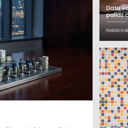
Datu va
palīdz 
Reklāmrak