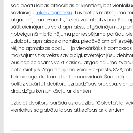
saglabātu labas attiecības ar klientiem, bet vienlaikus
savlaicīgu
rēķinu apmaksu
. Tuvojoties maksājuma te
atgādinājuma e-pastu, īsziņu vai robotzvanu. Pēc a
sūtīt aicinājumus veikt apmaksu, atgādinājumus pa
nobeigumā – brīdinājumu par iespējamo parādu pied
uzlabotu apmaksas dinamiku, piedāvājam arī iespēju
rēķina apmaksas opciju – jo vienkāršāks ir apmaksas pr
maksājums tiks veikts savlaicīgi. Izvērtējot jūsu debitor
būs nepieciešams veikt klasisku atgādinājuma zvanu
noteiksiet jūs. Atgādinājuma veidi – e-pasts, SMS, rob
tiek pielāgoti katram klientam individuāli. Šāda rēķ
palīdz sakārtot debitoru uzraudzības procesu, vienla
draudzīgu komunikāciju ar klientiem.
Uzticiet debitoru parādu uzraudzību “Colecta”, lai ve
vienlaikus saglabātu labas attiecības ar klientiem!