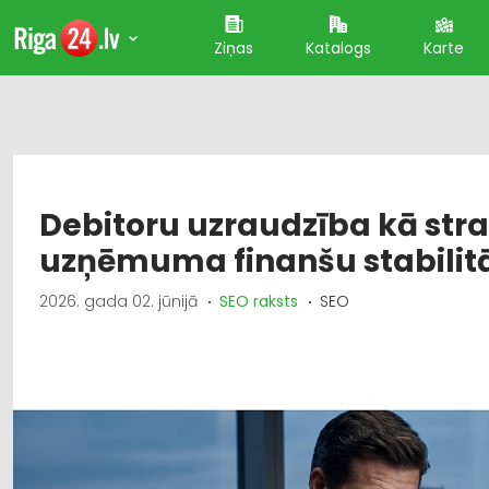
Ziņas
Katalogs
Karte
Debitoru uzraudzība kā str
uzņēmuma finanšu stabilitā
2026. gada 02. jūnijā
SEO raksts
SEO