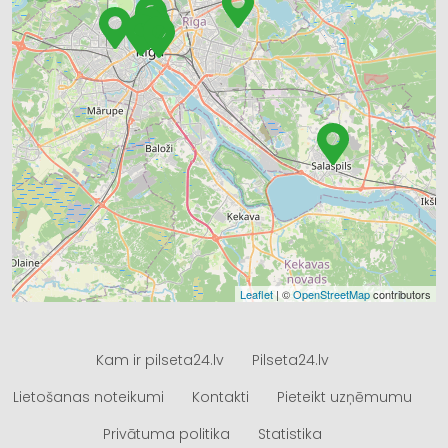
Leaflet
| ©
OpenStreetMap
contributors
Kam ir pilseta24.lv
Pilseta24.lv
Lietošanas noteikumi
Kontakti
Pieteikt uzņēmumu
Privātuma politika
Statistika