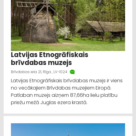
Latvijas Etnogrāfiskais
brīvdabas muzejs
Brīvdabas iela 21, Rīga , LV-1024
Latvijas Etnogrāfiskais brīvdabas muzejs ir viens
no vecākajiem Brīvdabas muzejiem Eiropā.
Patlaban muzejs aizņem 87,66ha lielu platību
priežu mežā Juglas ezera krastā.