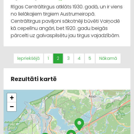
Rīgas Centrāltirgus atklāts 1930. gadā, un ir viens
no lielākajiem tirgiem Austrumeiropā.
Centrāltirgus paviljoni sākotnēji būvēti Vaiņodē
kā cepelīnu angāri, bet 1920. gadu beigās
pārcelti uz galvaspilsētu jau tirgus vajadzībām.
Iepriekšējā
1
2
3
4
5
Nākamā
Rezultāti kartē
+
−