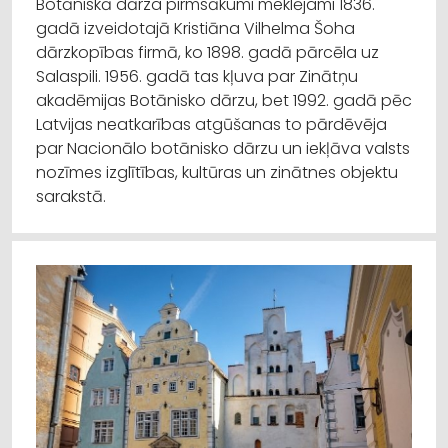
Botāniskā dārza pirmsākumi meklējami 1836.
gadā izveidotajā Kristiāna Vilhelma Šoha
dārzkopības firmā, ko 1898. gadā pārcēla uz
Salaspili. 1956. gadā tas kļuva par Zinātņu
akadēmijas Botānisko dārzu, bet 1992. gadā pēc
Latvijas neatkarības atgūšanas to pārdēvēja
par Nacionālo botānisko dārzu un iekļāva valsts
nozīmes izglītības, kultūras un zinātnes objektu
sarakstā.