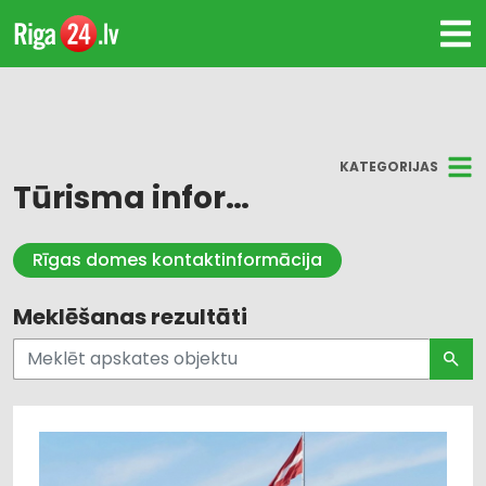
KATEGORIJAS
Tūrisma informācija
Visi
Rīgas domes kontaktinformācija
Centra
Meklēšanas rezultāti
Vidzemes
Kurzemes
Zemgales