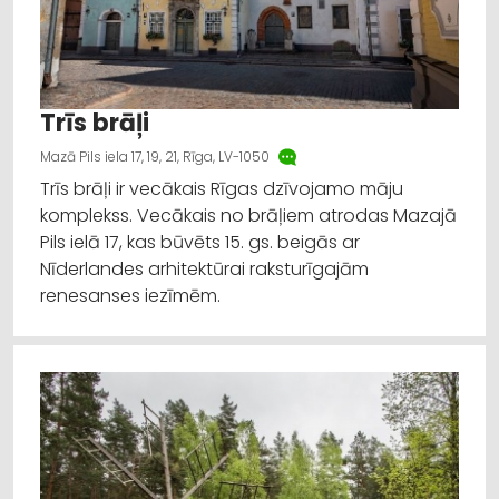
Trīs brāļi
Mazā Pils iela 17, 19, 21, Rīga, LV-1050
Trīs brāļi ir vecākais Rīgas dzīvojamo māju
komplekss. Vecākais no brāļiem atrodas Mazajā
Pils ielā 17, kas būvēts 15. gs. beigās ar
Nīderlandes arhitektūrai raksturīgajām
renesanses iezīmēm.