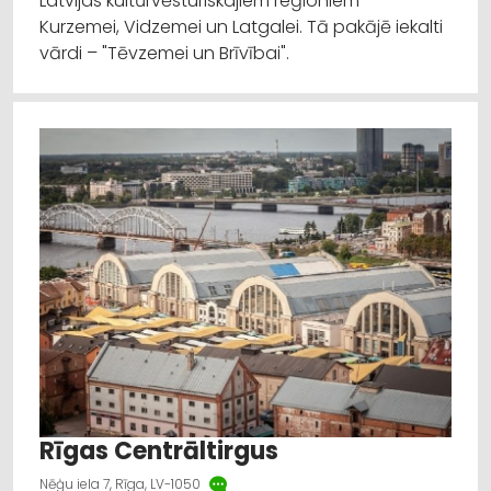
Latvijas kultūrvēsturiskajiem reģioniem –
Kurzemei, Vidzemei un Latgalei. Tā pakājē iekalti
vārdi – "Tēvzemei un Brīvībai".
Rīgas Centrāltirgus
Nēģu iela 7, Rīga, LV-1050