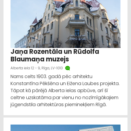
Jaņa Rozentāla un Rūdolfa
Blaumaņa muzejs
Alberta iela 12 - 9, Rīga, LV-1010
Nams celts 1903. gadā pēc arhitektu
Konstantīna Pēkšēna un Eižena Laubes projekta.
Tāpat kā pārējā Alberta ielas apbūve, arī šī
celtne uzskatāma par vienu no nozīmīgākajiem
jūgendstila arhitektūras pieminekļiem Rīgā.