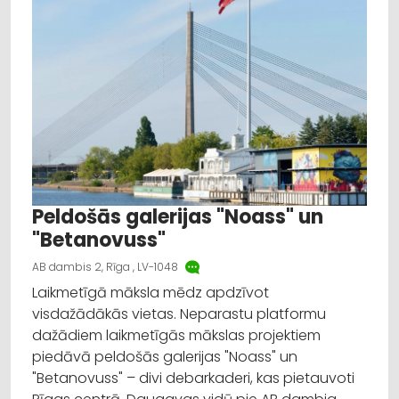
Ziemeļu
Latgales
Salaspils
Peldošās galerijas "Noass" un
"Betanovuss"
AB dambis 2, Rīga , LV-1048
Laikmetīgā māksla mēdz apdzīvot
visdažādākās vietas. Neparastu platformu
dažādiem laikmetīgās mākslas projektiem
piedāvā peldošās galerijas "Noass" un
"Betanovuss" – divi debarkaderi, kas pietauvoti