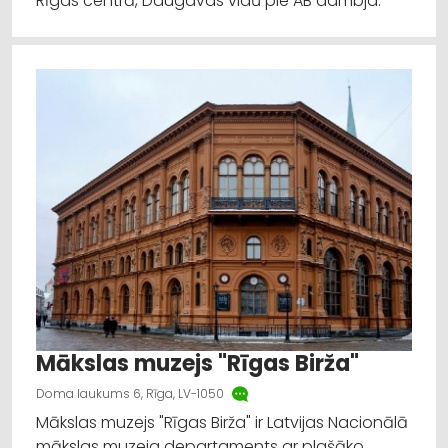
Rīgas centrā, Daugavas vidū pie AB dambja.
Mākslas muzejs "Rīgas Birža"
Doma laukums 6, Rīga, LV-1050
Mākslas muzejs "Rīgas Birža" ir Latvijas Nacionālā
mākslas muzeja departaments ar plašāko