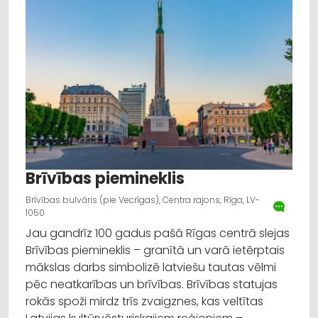
Brīvības piemineklis
Brīvības bulvāris (pie Vecrīgas), Centra rajons, Rīga, LV-
1050
Jau gandrīz 100 gadus pašā Rīgas centrā slejas
Brīvības piemineklis – granītā un varā ietērptais
mākslas darbs simbolizē latviešu tautas vēlmi
pēc neatkarības un brīvības. Brīvības statujas
rokās spoži mirdz trīs zvaigznes, kas veltītas