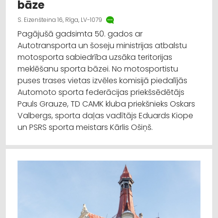
bāze
S. Eizenšteina 16, Rīga, LV-1079
Pagājušā gadsimta 50. gados ar
Autotransporta un šoseju ministrijas atbalstu
motosporta sabiedrība uzsāka teritorijas
meklēšanu sporta bāzei. No motosportistu
puses trases vietas izvēles komisijā piedalījās
Automoto sporta federācijas priekšsēdētājs
Pauls Grauze, TD CAMK kluba priekšnieks Oskars
Valbergs, sporta daļas vadītājs Eduards Kiope
un PSRS sporta meistars Kārlis Ošiņš.