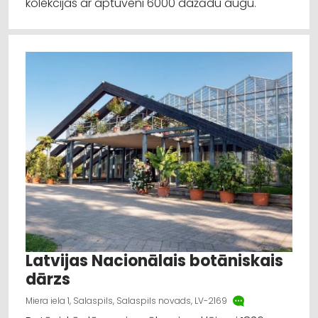
kolekcijas ar aptuveni 6000 dažādu augu.
Latvijas Nacionālais botāniskais
dārzs
Miera iela 1, Salaspils, Salaspils novads, LV-2169