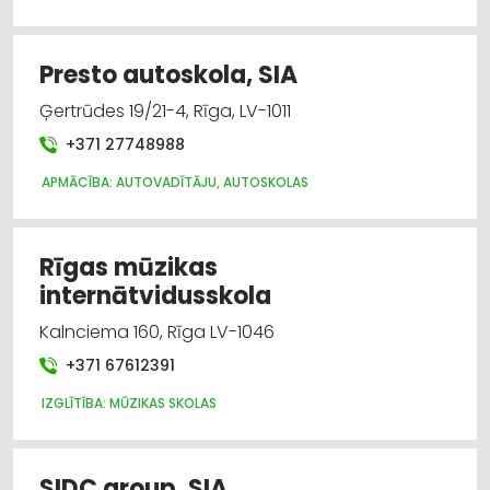
Presto autoskola, SIA
Ģertrūdes 19/21-4, Rīga, LV-1011
+371 27748988
APMĀCĪBA: AUTOVADĪTĀJU, AUTOSKOLAS
Rīgas mūzikas
internātvidusskola
Kalnciema 160, Rīga LV-1046
+371 67612391
IZGLĪTĪBA: MŪZIKAS SKOLAS
SIDC group, SIA