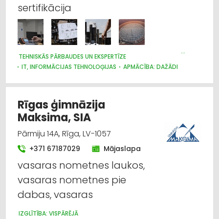
sertifikācija
IT, Informācijas tehnoloģijas
Informatīvie pakalpojumi
TEHNISKĀS PĀRBAUDES UN EKSPERTĪZE
Izglītība: mūzikas skolas
IT, INFORMĀCIJAS TEHNOLOĢIJAS
APMĀCĪBA: DAŽĀDI
DARBA AIZSARDZĪBAS KONSULTĀCIJAS, DARBA DROŠĪBA
Izglītība: vispārējā
DARBĀ IEKĀRTOŠANA, NODARBINĀTĪBA
KONTROLES DIENESTI
SERTIFIKĀCIJA UN STANDARTIZĀCIJA
Rīgas ģimnāzija
Kontroles dienesti
Maksima, SIA
Pārmiju 14A, Rīga, LV-1057
+371 67187029
Mājaslapa
vasaras nometnes laukos,
vasaras nometnes pie
dabas, vasaras
IZGLĪTĪBA: VISPĀRĒJĀ