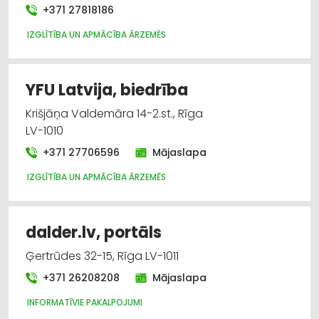
+371 27818186
IZGLĪTĪBA UN APMĀCĪBA ĀRZEMĒS
YFU Latvija, biedrība
Krišjāņa Valdemāra 14-2.st., Rīga
LV-1010
+371 27706596
Mājaslapa
IZGLĪTĪBA UN APMĀCĪBA ĀRZEMĒS
dalder.lv, portāls
Ģertrūdes 32-15, Rīga LV-1011
+371 26208208
Mājaslapa
INFORMATĪVIE PAKALPOJUMI