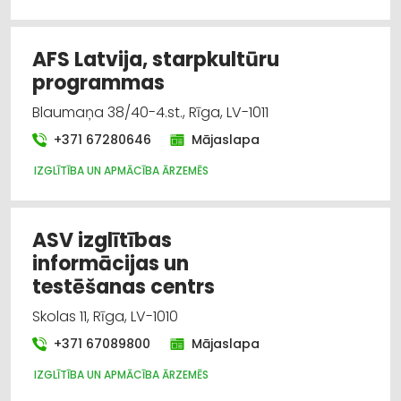
AFS Latvija, starpkultūru
programmas
Blaumaņa 38/40-4.st., Rīga, LV-1011
+371 67280646
Mājaslapa
IZGLĪTĪBA UN APMĀCĪBA ĀRZEMĒS
ASV izglītības
informācijas un
testēšanas centrs
Skolas 11, Rīga, LV-1010
+371 67089800
Mājaslapa
IZGLĪTĪBA UN APMĀCĪBA ĀRZEMĒS