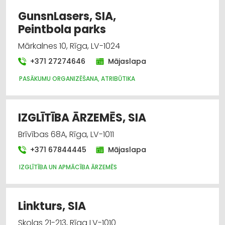
GunsnLasers, SIA,
Peintbola parks
Mārkalnes 10, Rīga, LV-1024
+371 27274646
Mājaslapa
PASĀKUMU ORGANIZĒŠANA, ATRIBŪTIKA
IZGLĪTĪBA ĀRZEMĒS, SIA
Brīvības 68A, Rīga, LV-1011
+371 67844445
Mājaslapa
IZGLĪTĪBA UN APMĀCĪBA ĀRZEMĒS
Linkturs, SIA
Skolas 21-213, Rīga LV-1010