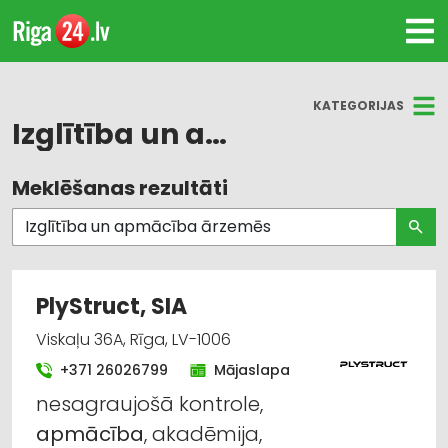
KATEGORIJAS
Izglītība un apmācība ārzemēs
Meklēšanas rezultāti
Visas nozares
Izglītība un apmācība ārzemēs
Apmācība: autovadītāju, autoskolas
PlyStruct, SIA
Apmācība: dažādi
Viskaļu 36A, Rīga, LV-1006
+371 26026799
Mājaslapa
Darba aizsardzības konsultācijas, darba drošība
nesagraujošā kontrole,
Darbā iekārtošana, nodarbinātība
apmācība
, akadēmija,