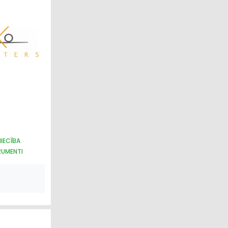
IECĪBA
RUMENTI
SS