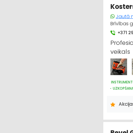
Koster
Jautā 
Brīvības g
+371 2
Profesi
veikals
INSTRUMENT
UZKOPŠANAS
HIDRAULISK
DARBA AIZS
Akcija
KOKAPSTRĀ
Bevel 