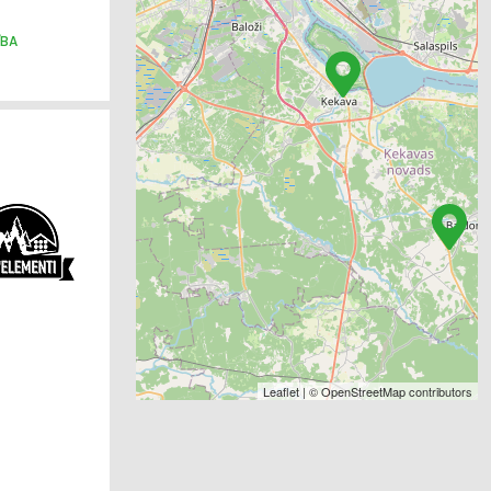
ĪBA
Leaflet
| ©
OpenStreetMap
contributors