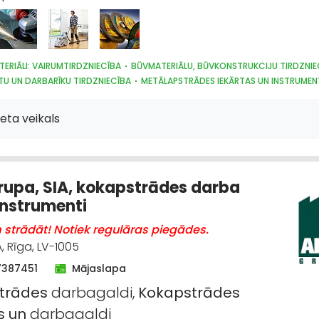
ERIĀLI: VAIRUMTIRDZNIECĪBA
BŪVMATERIĀLU, BŪVKONSTRUKCIJU TIRDZNIE
TU UN DARBARĪKU TIRDZNIECĪBA
METĀLAPSTRĀDES IEKĀRTAS UN INSTRUMEN
TU UN DARBARĪKU VAIRUMTIRDZNIECĪBA
eta veikals
rupa, SIA, kokapstrādes darba
 instrumenti
strādāt! Notiek regulāras piegādes.
, Rīga, LV-1005
7387451
Mājaslapa
trādes
darbagaldi,
Kokapstrādes
s
un
darbagaldi