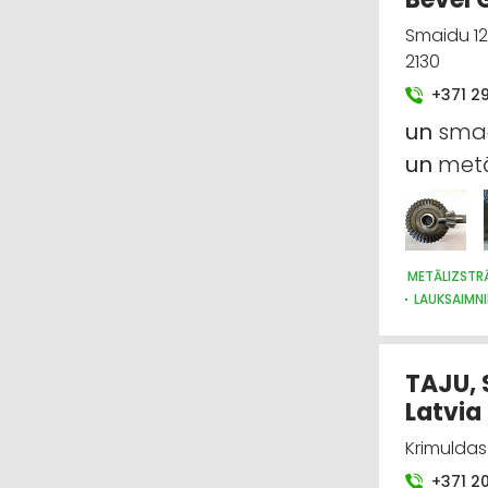
Smaidu 12
2130
+371 2
un
smag
un
metā
METĀLIZSTR
LAUKSAIMNI
RŪPNIECISK
TAJU, 
Latvia
Krimuldas 
+371 2