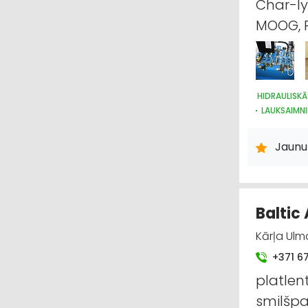
Char-ly
MOOG, 
HIDRAULISKĀ
LAUKSAIMNI
RŪPNIECISK
METĀLAPST
Jaunu
KUĢU BŪVE
Baltic
Kārļa Ulm
+371 6
platlent
smilšpa