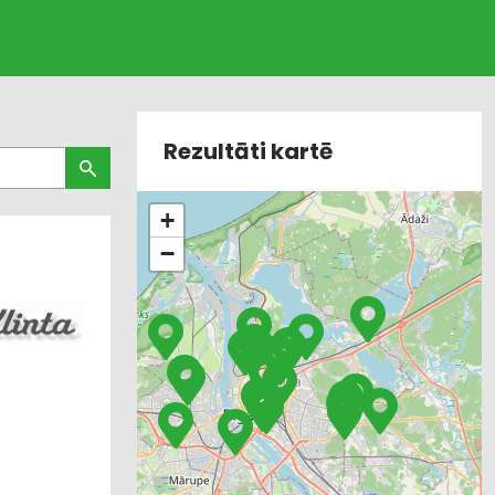
Rezultāti kartē
+
−