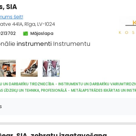
s, SIA
mums šeit!
atve 441A, Rīga, LV-1024
9213702
Mājaslapa
onālie
instrumenti
Instrumentu
U UN DARBARĪKU TIRDZNIECĪBA
INSTRUMENTU UN DARBARĪKU VAIRUMTIRDZN
 LĪDZEKĻI UN TEHNIKA, PROFESIONĀLĀ
METĀLAPSTRĀDES IEKĀRTAS UN INST
ĀS UN PNEIMATISKĀS IERĪCES
INSTRUMENTU UN DARBARĪKU LABOŠANA, SERVI
ARDZĪBAS LĪDZEKĻI, FORMASTĒRPI, DARBA APĢĒRBI UN APAVI; TIRDZNIECĪBA
s
DES IEKĀRTAS UN INSTRUMENTI
Gear, SIA, zobratu izgatavošana