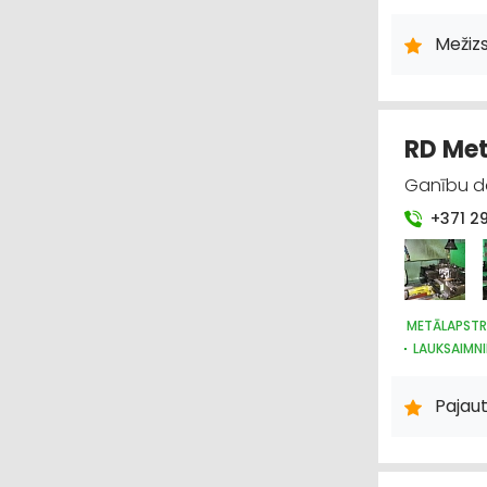
APDARES MA
BŪVMATERI
Mežiz
MEŽKOPĪBA
RD Met
Ganību da
+371 2
METĀLAPST
LAUKSAIMNI
PĀRTIKAS R
Paja