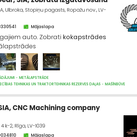
A, Ulbroka, Stopiņu pagasts, Ropažu nov., LV-
9330541
Mājaslapa
ajiem auto. Zobrati
kokapstrādes
lapstrādes
ĀDĀJUMI
METĀLAPSTRĀDE
ECĪBAS TEHNIKAS UN TRAKTORTEHNIKAS REZERVES DAĻAS
MAŠĪNBŪVE
ĀS IEKĀRTAS, AUTOMATIZĀCIJA
SIA, CNC Machining company
4 k-2, Rīga, LV-1039
0034810
Mājaslapa