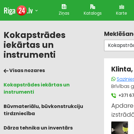
Ziņas
Katalogs
Karte
Kokapstrādes
Meklēšana
iekārtas un
instrumenti
Klinta,
Visas nozares
Sazinie
Kokapstrādes iekārtas un
Brīvības 
instrumenti
+371 6
Apdares
Būvmateriālu, būvkonstrukciju
tirdzniecība
izstrā
Dārza tehnika un inventārs