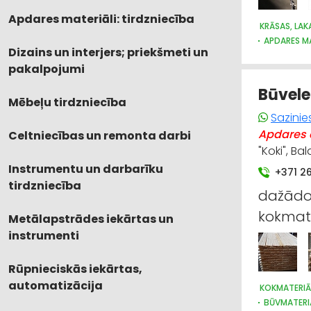
Apdares materiāli: tirdzniecība
KRĀSAS, LAK
APDARES MA
Dizains un interjers; priekšmeti un
INSTRUMEN
pakalpojumi
RŪPNIECISK
Būvele
Mēbeļu tirdzniecība
Sazinie
Apdares d
Celtniecības un remonta darbi
"Koki", B
Instrumentu un darbarīku
+371 2
tirdzniecība
dažādos
kokmate
Metālapstrādes iekārtas un
instrumenti
Rūpnieciskās iekārtas,
automatizācija
KOKMATERIĀ
BŪVMATERI