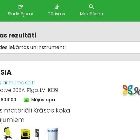
Sludinājumi
Tūrisms
Meklēšana
s rezultāti
 SIA
s ar mums šeit!
gatve 208A, Rīga, LV-1039
7801000
Mājaslapa
 materiāli Krāsas koka
dājumiem