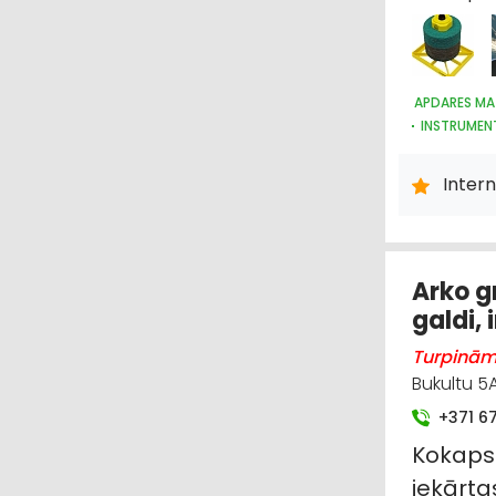
APDARES MAT
INSTRUMEN
INSTRUMEN
Intern
Arko g
galdi,
Turpinām 
Bukultu 5A
+371 6
Kokaps
iekārta