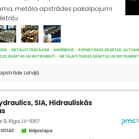
juma, metāla apstrādes pakalpojumi
 detaļu
RĀDE
METĀLIZSTRĀDĀJUMI
MAŠĪNBŪVE
RŪPNIECISKĀS IEKĀRTAS, AUTOM
DES IEKĀRTAS UN INSTRUMENTI
METĀLAPSTRĀDES IEKĀRTAS UN INSTRUMENT
S IZSTRĀDĀJUMI
apstrāde Latvijā
draulics, SIA, Hidrauliskās
as
 9, Rīga, LV-1067
6101140
Mājaslapa