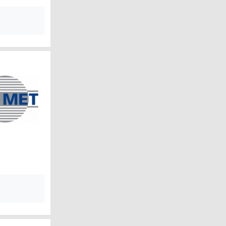
ECĪBA
S SEGUMI