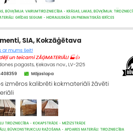
AS, BŪVĶĪMIJA: VAIRUMTIRDZNIECĪBA
KRĀSAS, LAKAS, BŪVĶĪMIJA: TIRDZNIEC
TERIĀLI: GRĪDAS SEGUMI
HIDRAULISKĀS UN PNEIMATISKĀS IERĪCES
TU UN DARBARĪKU TIRDZNIECĪBA
KOKAPSTRĀDES IEKĀRTAS UN INSTRUMENTI
ĀS IEKĀRTAS, AUTOMATIZĀCIJA
menti, SIA, Kokzāģētava
s ar mums šeit!
ēļi un teicami ZĀĢMATERIĀLI 🏭👍
aldones pagasts, Ķekavas nov., LV-2125
6408359
Mājaslapa
 izmēros kalibrēti kokmateriāli žāvēti
riāli
LU TIRDZNIECĪBA
KOKAPSTRĀDE
MEŽIZSTRĀDE
ĀLU, BŪVKONSTRUKCIJU RAŽOŠANA
APDARES MATERIĀLI: TIRDZNIECĪBA