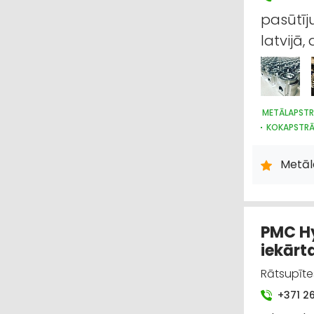
pasūtī
latvijā,
METĀLAPST
KOKAPSTRĀ
PLASTMASA
Metāl
PMC Hy
iekārt
Rātsupītes
+371 2