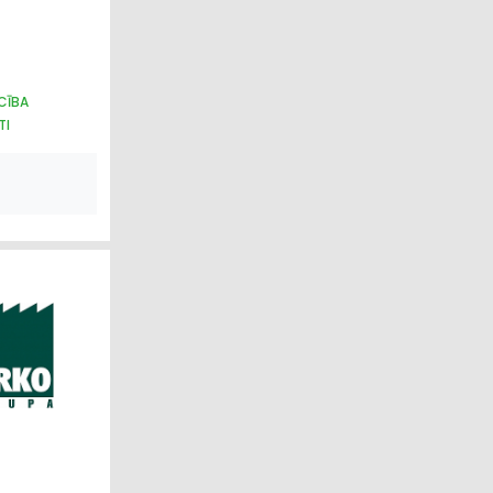
CĪBA
TI