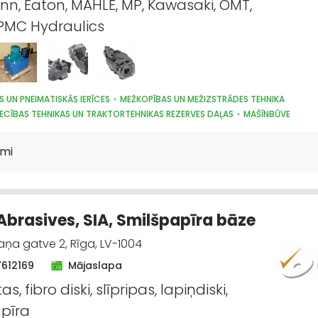
nn, Eaton, MAHLE, MP, Kawasaki, OMT,
PMC Hydraulics
S UN PNEIMATISKĀS IERĪCES
MEŽKOPĪBAS UN MEŽIZSTRĀDES TEHNIKA
ECĪBAS TEHNIKAS UN TRAKTORTEHNIKAS REZERVES DAĻAS
MAŠĪNBŪVE
ĀS IEKĀRTAS, AUTOMATIZĀCIJA
KOKAPSTRĀDES IEKĀRTAS UN INSTRUMENTI
RĀDES IEKĀRTAS UN INSTRUMENTI
KOKAPSTRĀDE
METĀLAPSTRĀDE
mi
 UN REMONTS
 Abrasives, SIA, Smilšpapīra bāze
aņa gatve 2, Rīga, LV-1004
7612169
Mājaslapa
as, fibro diski, slīpripas, lapiņdiski,
pīra