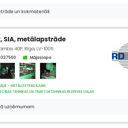
TERIĀLI: VAIRUMTIRDZNIECĪBA
BŪVMATERIĀLU, BŪVKONSTRUKCIJU TIRDZNI
ĀLU, BŪVKONSTRUKCIJU VAIRUMTIRDZNIECĪBA
KURINĀMAIS
strāde un kokmateriāli
S UN MEŽIZSTRĀDES TEHNIKA
MEŽSAIMNIECĪBA
APDARES MATERIĀLI: GRĪDA
, SIA, metālapstrāde
mbis 40P, Rīga, LV-1005
9337560
Mājaslapa
RĀDE
METĀLIZSTRĀDĀJUMI
ECĪBAS TEHNIKAS UN TRAKTORTEHNIKAS REZERVES DAĻAS
ŪPNIECĪBAS IEKĀRTAS
MAŠĪNBŪVE
PLASTMASAS IZSTRĀDĀJUMI
utā uzņēmumam