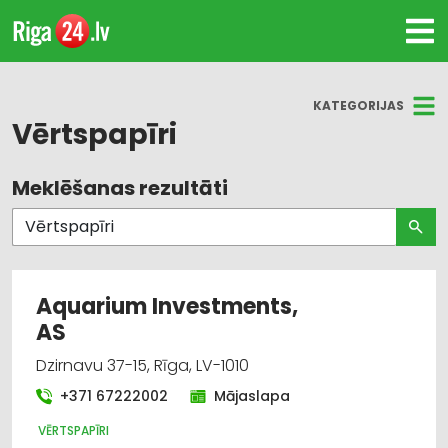
KATEGORIJAS
Vērtspapīri
Meklēšanas rezultāti
Visas nozares
Vērtspapīri
Nekustamais īpašums
Aquarium Investments,
AS
Apmācība: dažādi
Dzirnavu 37-15, Rīga, LV-1010
Bankas
+371 67222002
Mājaslapa
Finanšu darbība
VĒRTSPAPĪRI