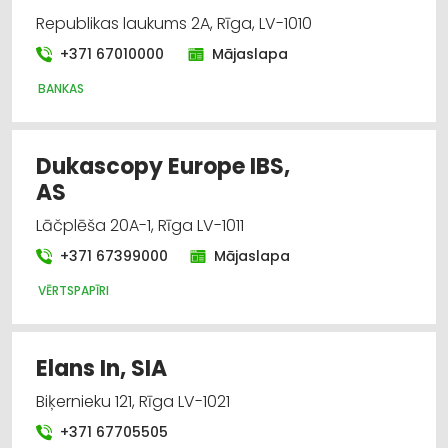
Republikas laukums 2A, Rīga, LV-1010
+371 67010000
Mājaslapa
BANKAS
Dukascopy Europe IBS,
AS
Lāčplēša 20A-1, Rīga LV-1011
+371 67399000
Mājaslapa
VĒRTSPAPĪRI
Elans In, SIA
Biķernieku 121, Rīga LV-1021
+371 67705505