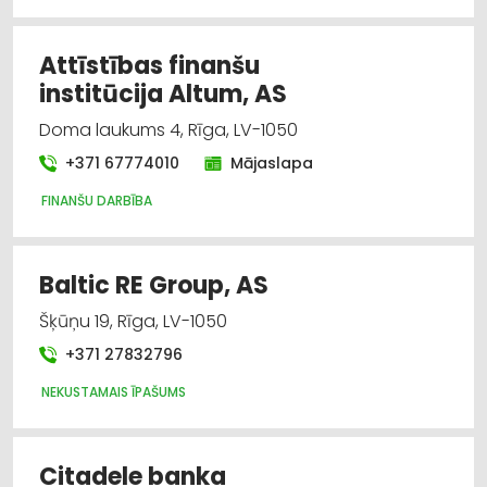
Informatīvie pakalpojumi
Attīstības finanšu
Spēļu zāles, kazino
institūcija Altum, AS
Doma laukums 4, Rīga, LV-1050
+371 67774010
Mājaslapa
FINANŠU DARBĪBA
Baltic RE Group, AS
Šķūņu 19, Rīga, LV-1050
+371 27832796
NEKUSTAMAIS ĪPAŠUMS
Citadele banka