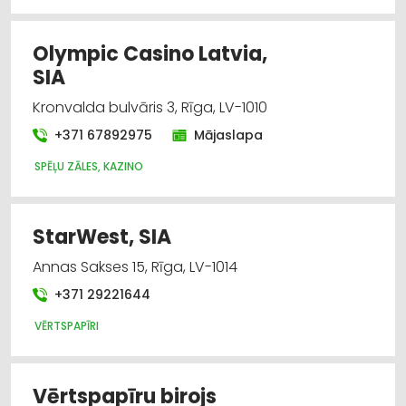
Olympic Casino Latvia,
SIA
Kronvalda bulvāris 3, Rīga, LV-1010
+371 67892975
Mājaslapa
SPĒĻU ZĀLES, KAZINO
StarWest, SIA
Annas Sakses 15, Rīga, LV-1014
+371 29221644
VĒRTSPAPĪRI
Vērtspapīru birojs