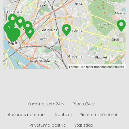
Leaflet
| ©
OpenStreetMap
contributors
Kam ir pilseta24.lv
Pilseta24.lv
Lietošanas noteikumi
Kontakti
Pieteikt uzņēmumu
Privātuma politika
Statistika