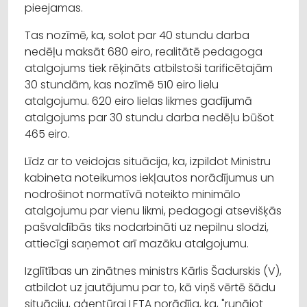
pieejamas.
Tas nozīmē, ka, solot par 40 stundu darba
nedēļu maksāt 680 eiro, realitātē pedagoga
atalgojums tiek rēķināts atbilstoši tarificētajām
30 stundām, kas nozīmē 510 eiro lielu
atalgojumu. 620 eiro lielas likmes gadījumā
atalgojums par 30 stundu darba nedēļu būšot
465 eiro.
Līdz ar to veidojas situācija, ka, izpildot Ministru
kabineta noteikumos iekļautos norādījumus un
nodrošinot normatīvā noteikto minimālo
atalgojumu par vienu likmi, pedagogi atsevišķās
pašvaldībās tiks nodarbināti uz nepilnu slodzi,
attiecīgi saņemot arī mazāku atalgojumu.
Izglītības un zinātnes ministrs Kārlis Šadurskis (V),
atbildot uz jautājumu par to, kā viņš vērtē šādu
situāciju, aģentūrai LETA norādīja, ka, "runājot