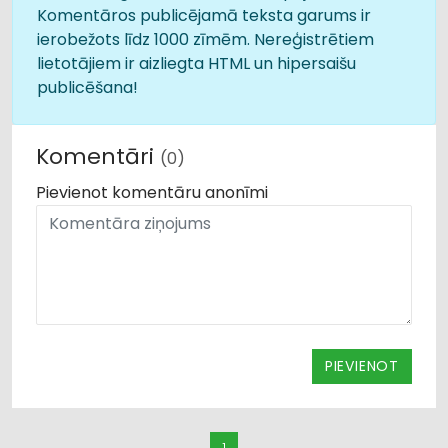
Komentāros publicējamā teksta garums ir
ierobežots līdz 1000 zīmēm. Nereģistrētiem
lietotājiem ir aizliegta HTML un hipersaišu
publicēšana!
Komentāri
(0)
Pievienot komentāru anonīmi
PIEVIENOT
1