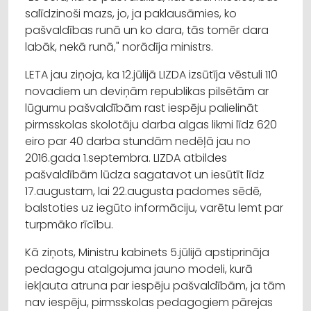
salīdzinoši mazs, jo, ja paklausāmies, ko
pašvaldības runā un ko dara, tās tomēr dara
labāk, nekā runā," norādīja ministrs.
LETA jau ziņoja, ka 12.jūlijā LIZDA izsūtīja vēstuli 110
novadiem un deviņām republikas pilsētām ar
lūgumu pašvaldībām rast iespēju palielināt
pirmsskolas skolotāju darba algas likmi līdz 620
eiro par 40 darba stundām nedēļā jau no
2016.gada 1.septembra. LIZDA atbildes
pašvaldībām lūdza sagatavot un iesūtīt līdz
17.augustam, lai 22.augusta padomes sēdē,
balstoties uz iegūto informāciju, varētu lemt par
turpmāko rīcību.
Kā ziņots, Ministru kabinets 5.jūlijā apstiprināja
pedagogu atalgojuma jauno modeli, kurā
iekļauta atruna par iespēju pašvaldībām, ja tām
nav iespēju, pirmsskolas pedagogiem pārejas