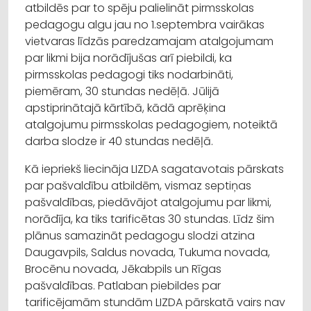
atbildēs par to spēju palielināt pirmsskolas
pedagogu algu jau no 1.septembra vairākas
vietvaras līdzās paredzamajam atalgojumam
par likmi bija norādījušas arī piebildi, ka
pirmsskolas pedagogi tiks nodarbināti,
piemēram, 30 stundas nedēļā. Jūlijā
apstiprinātajā kārtībā, kādā aprēķina
atalgojumu pirmsskolas pedagogiem, noteiktā
darba slodze ir 40 stundas nedēļā.
Kā iepriekš liecināja LIZDA sagatavotais pārskats
par pašvaldību atbildēm, vismaz septiņas
pašvaldības, piedāvājot atalgojumu par likmi,
norādīja, ka tiks tarificētas 30 stundas. Līdz šim
plānus samazināt pedagogu slodzi atzina
Daugavpils, Saldus novada, Tukuma novada,
Brocēnu novada, Jēkabpils un Rīgas
pašvaldības. Patlaban piebildes par
tarificējamām stundām LIZDA pārskatā vairs nav