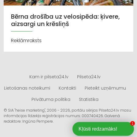
Bērna drošība uz velosipēda: ķivere,
aizsargi un krēsliņš
Reklāmraksts
Kam ir pilseta24.lv
Pilseta24.lv
Lietošanas noteikumi
Kontakti
Pieteikt uzņēmumu
Privātuma politika
Statistika
© SIA "heise marketing", 2006 - 2026, portālu sērijas Pilseta24.lv masu
informācijas līdzekļa reģistrācijas numurs: 000740426. Galvenā
redaktore: Ingūna Pempere.
1
Kļūsti redzamāks!