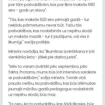
par tām pašvaldībām, kas par likmi maksās 680
eiro - gods un slava".
"Tās, kas maksās 620 eiro pirmajā gadā - tur
nekādu pārmetumu nevar būt. Taču tās
pašvaldības, kas nodarbinās uz nepilnu slodzi
un maksās mazāk - tur ir jautājums, vai viss ir
likumīgi," sacīja politiķis.
Ministrs norādīja, ka "likumības izvērtēšana ir ļoti
vienkārša lieta - jāliek pie darba juristi".
"Mēs to varam izvērtēt pēc septembra, pēc
fakta. Protams, mums būs ļoti intensīva sarakste
ar pašvaldībām," solīja ministrs. Tomēr viņš
pauda cerību, ka pašvaldību, kas būs izlēmušas
jaunajā mācību gadā pedagogus nodarbināt
uz nepilnu slodzi, būs maz.
"Es ceru, ka to pašvaldību, kas šādi rīkosies, būs