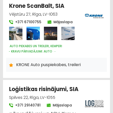
Krone ScanBalt, SIA
Vējstūru 27, Rīga, LV-1063
+371 67100755
Mājaslapa
AUTO PIEKABES UN TREILERI, KEMPERI
KRAVU PĀRVADĀJUMI: AUTO
AUTO REZERVES DAĻU TIRDZNIECĪBA
AUTO REZERVES DAĻU VAIRUMTIRDZNIECĪBA
KRONE Auto puspiekabes, treileri
KRAVAS AUTO, APKOPE UN REZERVES DAĻAS
Loģistikas risinājumi, SIA
Spilves 22, Rīga, LV-1055
+371 29140781
Mājaslapa