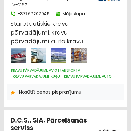
LV-2167
+371 67207049
Mājaslapa
Starptautiskie
kravu
pārvadājumi
,
kravu
pārvadājumi
, auto
kravu
KRAVU PĀRVADĀJUMI: AVIOTRANSPORTA
KRAVU PĀRVADĀJUMI: KUĢU
KRAVU PĀRVADĀJUMI: AUTO
NOLIKTAVU PAKALPOJUMI
LOĢISTIKA
MUITA
AUTOTRANSPORTS
KRAVU PĀRVADĀJUMI: DZELZCEĻA
Nosūtīt cenas pieprasījumu
D.C.S., SIA, Pārcelšanās
serviss