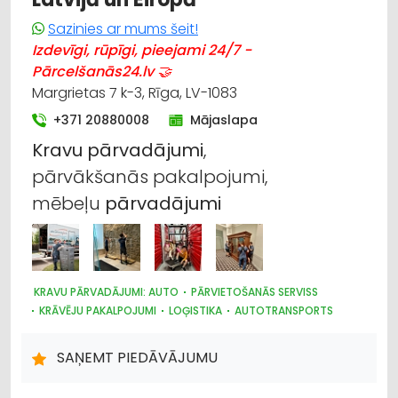
Sazinies ar mums šeit!
Izdevīgi, rūpīgi, pieejami 24/7 -
Pārcelšanās24.lv 🤝
Margrietas 7 k-3, Rīga, LV-1083
+371 20880008
Mājaslapa
Kravu
pārvadājumi
,
pārvākšanās pakalpojumi,
mēbeļu
pārvadājumi
KRAVU PĀRVADĀJUMI: AUTO
PĀRVIETOŠANĀS SERVISS
KRĀVĒJU PAKALPOJUMI
LOĢISTIKA
AUTOTRANSPORTS
IEPAKOJUMS, IESAIŅOŠANA
NOLIKTAVU PAKALPOJUMI
SAŅEMT PIEDĀVĀJUMU