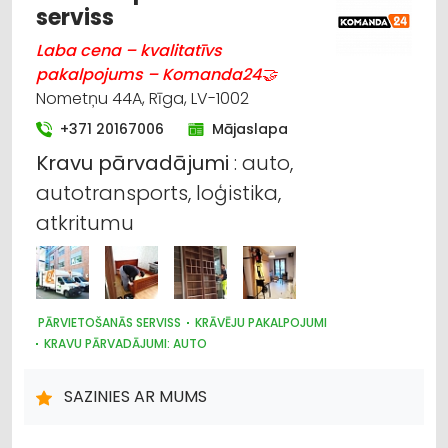
serviss
Laba cena – kvalitatīvs
pakalpojums – Komanda24🤝
Nometņu 44A, Rīga, LV-1002
+371 20167006
Mājaslapa
Kravu
pārvadājumi
: auto,
autotransports, loģistika,
atkritumu
PĀRVIETOŠANĀS SERVISS
KRĀVĒJU PAKALPOJUMI
KRAVU PĀRVADĀJUMI: AUTO
ATKRITUMU UZGLABĀŠANA, SADZĪVES TEHNIKAS SAVĀKŠANA
ATKRITUMU IZVEŠANA, KONTEINERU NOMA
SAZINIES AR MUMS
IEPAKOJUMS, IESAIŅOŠANA
LOĢISTIKA