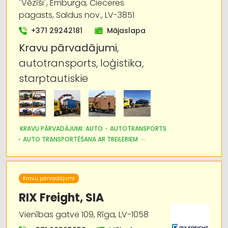
"Vēzīši", Emburga, Cieceres
Autotransports
pagasts, Saldus nov., LV-3851
+371 29242181
Mājaslapa
Muita
Kravu
pārvadājumi
,
autotransports, loģistika,
Noliktavu pakalpojumi
starptautiskie
Pārvietošanās serviss
Kravas auto, apkope un rezerves daļas
KRAVU PĀRVADĀJUMI: AUTO
AUTOTRANSPORTS
AUTO TRANSPORTĒŠANA AR TREILERIEM
IEKRAUŠANAS UN IZKRAUŠANAS TEHNIKA
LOĢISTIKA
Kravu pārvadājumi
RIX Freight, SIA
Vienības gatve 109, Rīga, LV-1058