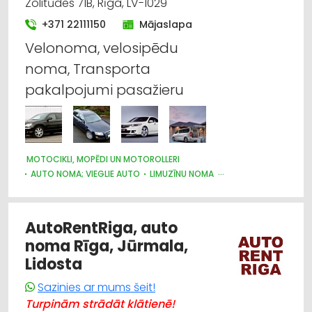
Zolitūdes 71B, Rīga, LV-1029
+371 22111150
Mājaslapa
Velonoma, velosipēdu
noma, Transporta
pakalpojumi pasažieru
MOTOCIKLI, MOPĒDI UN MOTOROLLERI
AUTO NOMA; VIEGLIE AUTO
LIMUZĪNU NOMA
AUTOBUSU, MIKROAUTOBUSU NOMA
KRAVU PĀRVADĀJUMI: AUTO
AUTOTRANSPORTS
PASAŽIERU PĀRVADĀJUMI
AutoRentRiga, auto
AUTO PIEKABES UN TREILERI, KEMPERI
noma Rīga, Jūrmala,
Lidosta
Sazinies ar mums šeit!
Turpinām strādāt klātienē!