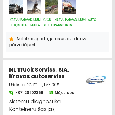
KRAVU PĀRVADĀJUMI: KUĢU
KRAVU PĀRVADĀJUMI: AUTO
LOĢISTIKA
MUITA
AUTOTRANSPORTS
KRAVU PĀRVADĀJUMI: AVIOTRANSPORTA
KRAVU PĀRVADĀJUMI: DZELZCEĻA
Autotransporta, jūras un avio kravu
pārvadājumi
NL Truck Serviss, SIA,
Kravas autoserviss
Uriekstes 1C, Rīga, LV-1005
+371 28602366
Mājaslapa
sistēmu diagnostika,
Konteineru šasijas,