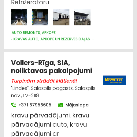
Refrižeratoru
AUTO REMONTS, APKOPE
KRAVAS AUTO, APKOPE UN REZERVES DAĻAS
KRAVU PĀRVADĀJUMI: AUTO
AUTOTRANSPORTS
Vollers-Rīga, SIA,
noliktavas pakalpojumi
Turpinām strādāt klātienē!
"Lindes", Salaspils pagasts, Salaspils
nov., LV-2118
+371 67956605
Mājaslapa
kravu
pārvadājumi
,
kravu
pārvadājumi
auto,
kravu
pārvadājumi
ar