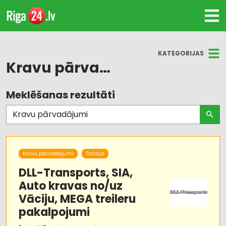
KATEGORIJAS
Kravu pārvadājumi
Meklēšanas rezultāti
Visas nozares
Kravu pārvadājumi: auto
Kravu pārvadājumi: kuģu
kravu pārvadājumi
Saldus
Kravu pārvadājumi: dzelzceļa
DLL-Transports, SIA,
Auto kravas no/uz
Loģistika
Vāciju, MEGA treileru
pakalpojumi
Kravu pārvadājumi: aviotransporta