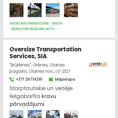
NOLIKTAVU PAKALPOJUMI
MUITA
KRAVU PĀRVADĀJUMI: AUTO
KRAVU PĀRVADĀJUMI: DZELZCEĻA
KRAVU PĀRVADĀJUMI: KUĢU
Oversize Transportation
Services, SIA
"Brūklenes", Grēnes, Olaines
pagasts, Olaines nov., LV-2127
+371 26714281
Mājaslapa
Starptautiskie un vietējie
lielgabarīta
kravu
pārvadājumi