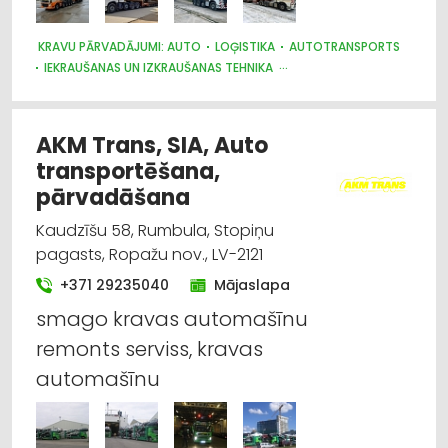
KRAVU PĀRVADĀJUMI: AUTO
LOĢISTIKA
AUTOTRANSPORTS
IEKRAUŠANAS UN IZKRAUŠANAS TEHNIKA
AUTO TRANSPORTĒŠANA AR TREILERIEM
AUTO EVAKUĀCIJA, TEHNISKĀ PALĪDZĪBA UZ CEĻA
KRAVAS AUTO, APKOPE UN REZERVES DAĻAS
AKM Trans, SIA, Auto
AUTO RIEPU SERVISS
AUTO PIEKABES UN TREILERI, KEMPERI
transportēšana,
DZINĒJI, MOTORI, TO REMONTS
pārvadāšana
Kaudzīšu 58, Rumbula, Stopiņu
pagasts, Ropažu nov., LV-2121
+371 29235040
Mājaslapa
smago kravas automašīnu
remonts serviss, kravas
automašīnu