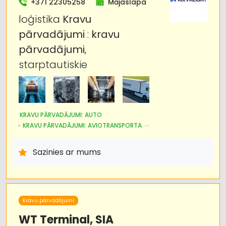
+371 22305258
Mājaslapa
loģistika
Kravu
pārvadājumi
:
kravu
pārvadājumi
,
starptautiskie
KRAVU PĀRVADĀJUMI: AUTO
KRAVU PĀRVADĀJUMI: AVIOTRANSPORTA
KRAVU PĀRVADĀJUMI: KUĢU
NOLIKTAVU PAKALPOJUMI
AUTOTRANSPORTS
MUITA
LOĢISTIKA
Sazinies ar mums
KURJERU PAKALPOJUMI
PĀRVIETOŠANĀS SERVISS
Kravu pārvadājumi
WT Terminal, SIA