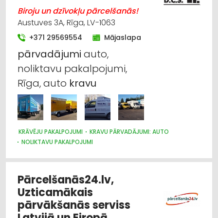
Biroju un dzīvokļu pārcelšanās!
Austuves 3A, Rīga, LV-1063
+371 29569554
Mājaslapa
pārvadājumi
auto,
noliktavu pakalpojumi,
Rīga, auto
kravu
KRĀVĒJU PAKALPOJUMI
KRAVU PĀRVADĀJUMI: AUTO
NOLIKTAVU PAKALPOJUMI
KRAVU PĀRVADĀJUMI: AVIOTRANSPORTA
KRAVU PĀRVADĀJUMI: KUĢU
IEPAKOJUMS, IESAIŅOŠANA
MUITA
PĀRVIETOŠANĀS SERVISS
Pārcelšanās24.lv,
Uzticamākais
pārvākšanās serviss
Latvijā un Eiropā