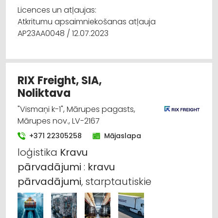
Licences un atļaujas:
Atkritumu apsaimniekošanas atļauja
AP23AA0048 / 12.07.2023
RIX Freight, SIA,
Noliktava
"Vismaņi k-1", Mārupes pagasts,
Mārupes nov., LV-2167
+371 22305258
Mājaslapa
loģistika
Kravu
pārvadājumi
:
kravu
pārvadājumi
, starptautiskie