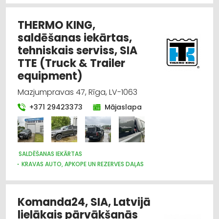
THERMO KING,
saldēšanas iekārtas,
tehniskais serviss, SIA
TTE (Truck & Trailer
equipment)
Mazjumpravas 47, Rīga, LV-1063
+371 29423373
Mājaslapa
SALDĒŠANAS IEKĀRTAS
KRAVAS AUTO, APKOPE UN REZERVES DAĻAS
AUTO KONDICIONĒŠANAS SISTĒMAS, AUTOREFRIŽERATORI
KRAVU PĀRVADĀJUMI: AUTO
AUTOTRANSPORTS
DZINĒJI, MOTORI, TO REMONTS
Komanda24, SIA, Latvijā
AUTO REZERVES DAĻU TIRDZNIECĪBA
lielākais pārvākšanās