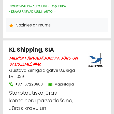
NOLIKTAVU PAKALPOJUMI
LOĢISTIKA
KRAVU PĀRVADĀJUMI: AUTO
KRAVU PĀRVADĀJUMI: AVIOTRANSPORTA
KRAVU PĀRVADĀJUMI: KUĢU
AUTOTRANSPORTS
MUITA
Sazinies ar mums
KURJERU PAKALPOJUMI
KL Shipping, SIA
MIERĪGI PĀRVADĀJUMI PA JŪRU UN
SAUSZEMI🚢🚚🚂
Gustava Zemgala gatve 83, Rīga,
LV-1039
+371 67220600
Mājaslapa
Starptautisko jūras
konteineru pārvadāšana,
Jūras
kravu
un