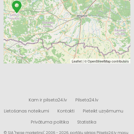
Leaflet
| ©
OpenStreetMap
contributors
Kam ir pilseta24.lv
Pilseta24.lv
Lietošanas noteikumi
Kontakti
Pieteikt uzņēmumu
Privātuma politika
Statistika
© SIA "heise marketing", 2006 - 2026, portālu sērijas Pilseta24.lv masu