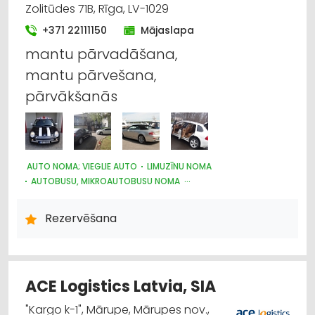
Zolitūdes 71B, Rīga, LV-1029
+371 22111150
Mājaslapa
mantu pārvadāšana,
mantu pārvešana,
pārvākšanās
AUTO NOMA; VIEGLIE AUTO
LIMUZĪNU NOMA
AUTOBUSU, MIKROAUTOBUSU NOMA
KRAVU PĀRVADĀJUMI: AUTO
AUTOTRANSPORTS
PASAŽIERU PĀRVADĀJUMI
PĀRVIETOŠANĀS SERVISS
Rezervēšana
JAHTU, LAIVU UN KUTERU TIRDZNIECĪBA
AUTO PIEKABES UN TREILERI, KEMPERI
MOTOCIKLI, MOPĒDI UN MOTOROLLERI
ACE Logistics Latvia, SIA
"Kargo k-1", Mārupe, Mārupes nov.,