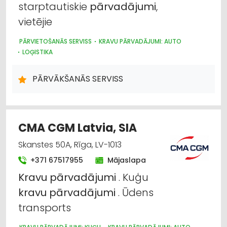
starptautiskie
pārvadājumi
,
vietējie
PĀRVIETOŠANĀS SERVISS
KRAVU PĀRVADĀJUMI: AUTO
LOĢISTIKA
PĀRVĀKŠANĀS SERVISS
CMA CGM Latvia, SIA
Skanstes 50A, Rīga, LV-1013
+371 67517955
Mājaslapa
Kravu
pārvadājumi
. Kuģu
kravu
pārvadājumi
. Ūdens
transports