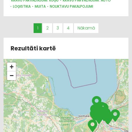
KRAVU PĀRVADĀJUMI: KUĢU
KRAVU PĀRVADĀJUMI: AUTO
LOĢISTIKA
MUITA
NOLIKTAVU PAKALPOJUMI
1
2
3
4
Nākamā
Rezultāti kartē
+
−