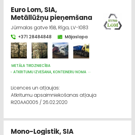
AUTOTRANSPORTS
LOĢISTIKA
KURJERU PAKALPOJUMI
Euro Lom, SIA,
Metāllūžņu pieņemšana
Jūrmalas gatve 16B, Rīga, LV-1083
+371 28484848
Mājaslapa
METĀLA TIRDZNIECĪBA
ATKRITUMU IZVEŠANA, KONTEINERU NOMA
AUTO NOMA; VIEGLIE AUTO
KRAVU PĀRVADĀJUMI: AUTO
METĀLLŪŽŅI
Licences un atļaujas:
Atkritumu apsaimniekošanas atļauja
RI20AA0005 / 26.02.2020
Mono-Logistik, SIA