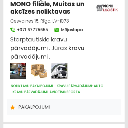
MONO filiāle, Muitas un
akcīzes noliktavas
Cesvaines 15, Rīga, LV-1073
+371 67775655
Mājaslapa
Starptautiskie
kravu
pārvadājumi
. Jūras
kravu
pārvadājumi
.
NOLIKTAVU PAKALPOJUMI
KRAVU PĀRVADĀJUMI: AUTO
KRAVU PĀRVADĀJUMI: AVIOTRANSPORTA
KRAVU PĀRVADĀJUMI: DZELZCEĻA
KRAVU PĀRVADĀJUMI: KUĢU
LOĢISTIKA
MUITA
PAKALPOJUMI