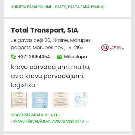
KURJERU PAKALPOJUMI
PASTS, PASTA PAKALPOJUMI
Total Transport, SIA
Jelgavas ceļš 20, Tīraine, Mārupes
pagasts, Mārupes nov., LV-2167
+371 29154054
Mājaslapa
kravu
pārvadājumi
, muita,
avio
kravu
pārvadājumi
,
loģistika
KRAVU PĀRVADĀJUMI: AUTO
KRAVU PĀRVADĀJUMI: AVIOTRANSPORTA
KRAVU PĀRVADĀJUMI: DZELZCEĻA
KRAVU PĀRVADĀJUMI: KUĢU
NOLIKTAVU PAKALPOJUMI