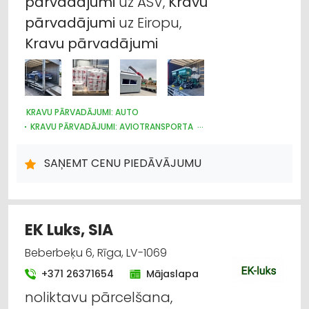
pārvadājumi
uz ASV,
Kravu
pārvadājumi
uz Eiropu,
Kravu
pārvadājumi
KRAVU PĀRVADĀJUMI: AUTO
KRAVU PĀRVADĀJUMI: AVIOTRANSPORTA
KRAVU PĀRVADĀJUMI: KUĢU
AUTOTRANSPORTS
LOĢISTIKA
NOLIKTAVU PAKALPOJUMI
SAŅEMT CENU PIEDĀVĀJUMU
EK Luks, SIA
Beberbeķu 6, Rīga, LV-1069
+371 26371654
Mājaslapa
noliktavu pārcelšana,