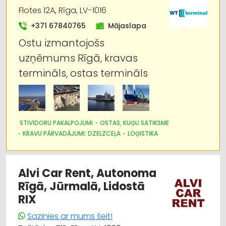
Flotes 12A, Rīga, LV-1016
+371 67840765
Mājaslapa
Ostu izmantojošs
uzņēmums Rīgā, kravas
termināls, ostas termināls
STIVIDORU PAKALPOJUMI
OSTAS, KUĢU SATIKSME
KRAVU PĀRVADĀJUMI: DZELZCEĻA
LOĢISTIKA
Alvi Car Rent, Autonoma
Rīgā, Jūrmalā, Lidostā
RIX
Sazinies ar mums šeit!