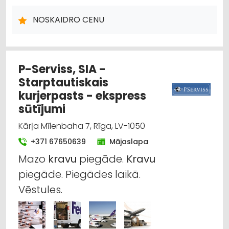
KRAVU PĀRVADĀJUMI: AVIOTRANSPORTA
KRAVU PĀRVADĀJUMI: KUĢU
NOLIKTAVU PAKALPOJUMI
NOSKAIDRO CENU
LOĢISTIKA
PAKALPOJUMI EKSPATRIANTIEM
P-Serviss, SIA -
Starptautiskais
kurjerpasts - ekspress
sūtījumi
Kārļa Mīlenbaha 7, Rīga, LV-1050
+371 67650639
Mājaslapa
Mazo
kravu
piegāde.
Kravu
piegāde. Piegādes laikā.
Vēstules.